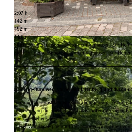
2:07 h
142 m
452 m
143 m
© Sophia Beyer, Tourist-Information Willingen |
CC-BY-SA
Start: Dorfgemeinschaftshaus Hemmighausen, Zur Hemm
Ziel: Dorfgemeinschaftshaus Hemmighausen, Zur Hemme
Ärmelig-Rundweg, vorbei am Ellenberg und durch d
Hemmighausen ist landwirtschaftlich geprägt. Entlang d
führt entlang der Diemel und bietet unter den vielen Bä
ebenfalls sehenswert.
Dieser Wanderweg belohnt mit schönen Aussichten von de