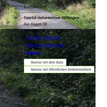
Kontaktdaten
Tourist-Information Willingen
Am Hagen 10
34508
Willingen (Upland)
- Willingen
-SA
+49 5632 / 9694353
willingen@willingen.de
Website
Anreise mit dem Auto
Anreise mit öffentlichen Verkehrsmitteln
aße
ist