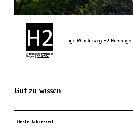
© Sophia Beyer, Tourist-Information Willingen |
CC-BY-SA
Logo Wanderweg H2 Hemmigha
© Tourist-Information W
illingen |
CC-BY-SA
Gut zu wissen
Beste Jahreszeit