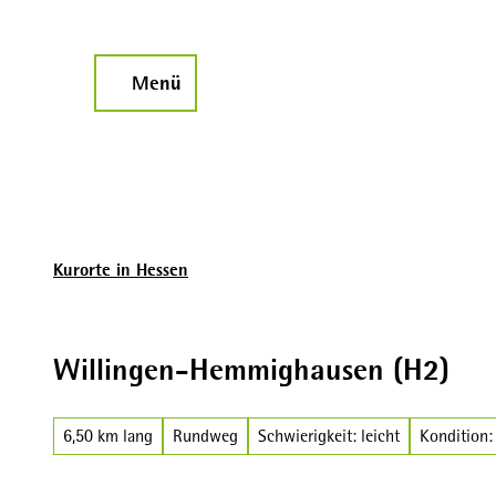
Z
u
m
Menü
Suche
I
n
h
a
l
t
Kurorte in Hessen
Willingen-Hemmighausen (H2)
6,50 km lang
Rundweg
Schwierigkeit: leicht
Kondition: 