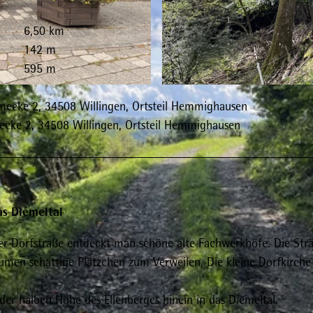
6,50 km
142 m
595 m
© Sophia Beyer, Tourist-Information Willingen |
CC-BY
ecke 2, 34508 Willingen, Ortsteil Hemmighausen
cke 2, 34508 Willingen, Ortsteil Hemmighausen
as Diemeltal
er Dorfstraße entdeckt man schöne alte Fachwerkhöfe. Die Str
umen schattige Plätzchen zum Verweilen. Die kleine Dorfkirche 
r halben Höhe des Ellenberges hinein in das Diemeltal.