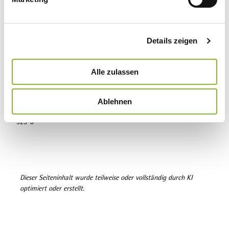
u
Lizenz (Stammdaten)
n
Tourist-Information Willingen
g
Details zeigen
s
a
u
Alle zulassen
Karte
s
w
Wanderkarte Willingen/Diemelsee & Trekkingpark Sauerland,
Ablehnen
a
Maßstab 1:25.000, mr-kartographie, Gotha, ISBN 978-3-86636-
h
923-8
l
Dieser Seiteninhalt wurde teilweise oder vollständig durch KI
optimiert oder erstellt.