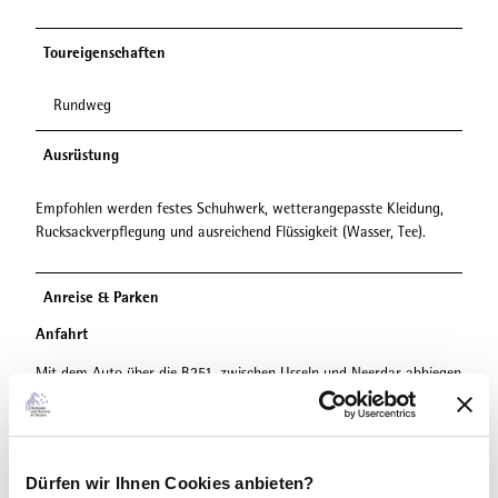
Toureigenschaften
Rundweg
Ausrüstung
Empfohlen werden festes Schuhwerk, wetterangepasste Kleidung,
Rucksackverpflegung und ausreichend Flüssigkeit (Wasser, Tee).
Anreise & Parken
Anfahrt
Mit dem Auto über die B251, zwischen Usseln und Neerdar abbiegen
in Richtung Diemeltalsperre auf die L3082 nach Eimelrod
Parken
Dürfen wir Ihnen Cookies anbieten?
Kostenlose Parkplätze am Dorfgemeinschaftshaus oder Sportplatz,