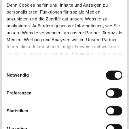
Am Mühlenbach 22, 34508 Willingen, Ortsteil Eimelrod
Denn Cookies helfen uns
, Inhalte und Anzeigen zu
personalisieren, Funktionen für soziale Medien
Öffentliche Verkehrsmittel
anzubieten und die Zugriffe auf unsere Website zu
analysieren. Außerdem geben wir Informationen, wie Sie
Bus/Bahn bis Bahnhof Willingen oder Usseln, weiter mit Bus oder
unsere Website verwenden, an unsere Partner für soziale
Anrufsammeltaxi (AST) nach Eimelrod, Haltestelle Mühlenbach
Medien, Werbung und Analysen weiter. Unsere Partner
führen diese Informationen möglicherweise mit weiteren
Weitere Infos / Links
Daten zusammen, die Sie ihnen bereitgestellt oder die sie
im Rahmen Ihrer Nutzung der Dienste gesammelt haben.
www.willingen.de/wandern
E
Datenschutzerklärung
Notwendig
i
Impressum
n
w
Autor:in
Präferenzen
i
Sabine Risse
l
l
Statistiken
Organisation
i
Tourist-Information Willingen
g
Marketing