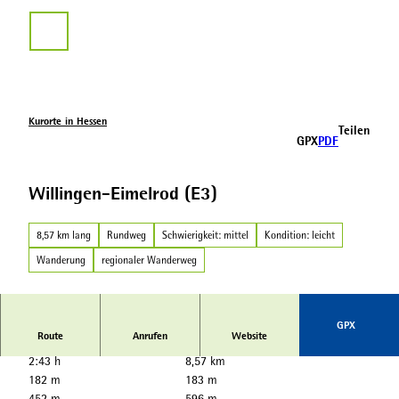
Z
u
Suche
m
I
n
h
a
Kurorte in Hessen
Teilen
l
GPX
PDF
t
Willingen-Eimelrod (E3)
8,57 km lang
Rundweg
Schwierigkeit: mittel
Kondition: leicht
Wanderung
regionaler Wanderweg
GPX
Route
Anrufen
Website
2:43 h
8,57 km
182 m
183 m
452 m
596 m