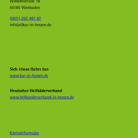
Wilhelmstraße 18
65185 Wiesbaden
(0611) 262 487 87
info(at)kur-in-hessen.de
F
I
Y
a
n
o
c
s
u
e
t
T
b
a
u
Sich etwas Gutes tun
o
g
b
www.kur-in-hessen.de
o
r
e
k
a
H
Hessischer Heilbäderverband
K
m
e
www.heilbaederverband-in-hessen.de
u
K
i
r
u
l
i
r
b
n
i
ä
H
n
d
e
H
e
Kontaktformular
s
e
r