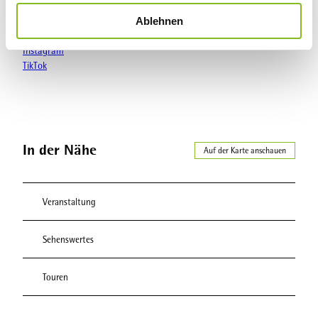
w
Social Media
Ablehnen
a
Facebook
h
Instagram
l
TikTok
In der Nähe
Auf der Karte anschauen
Veranstaltung
Sehenswertes
Touren