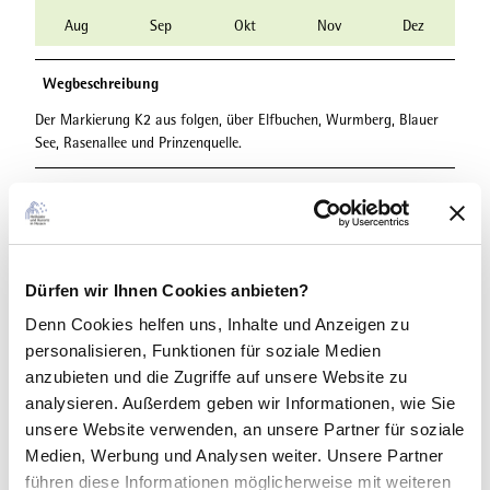
Aug
Sep
Okt
Nov
Dez
Wegbeschreibung
Der Markierung K2 aus folgen, über Elfbuchen, Wurmberg, Blauer
See, Rasenallee und Prinzenquelle.
Toureigenschaften
Barrierefrei
Dürfen wir Ihnen Cookies anbieten?
Gute Anbindung an ÖPNV
Denn Cookies helfen uns
, Inhalte und Anzeigen zu
personalisieren, Funktionen für soziale Medien
Kulturell interessant
anzubieten und die Zugriffe auf unsere Website zu
analysieren. Außerdem geben wir Informationen, wie Sie
Ausrüstung
unsere Website verwenden, an unsere Partner für soziale
Normale. leichte Wanderausrüstung ist ausreichend.
Medien, Werbung und Analysen weiter. Unsere Partner
führen diese Informationen möglicherweise mit weiteren
Anreise & Parken