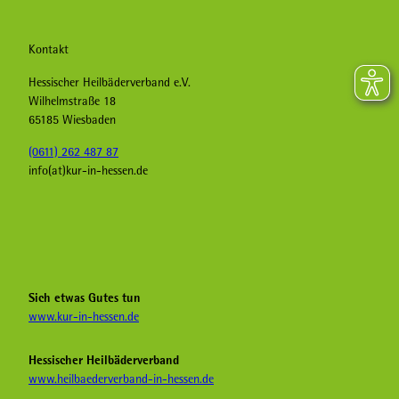
Kontakt
Hessischer Heilbäderverband e.V.
Wilhelmstraße 18
65185 Wiesbaden
(0611) 262 487 87
info(at)kur-in-hessen.de
F
I
Y
a
n
o
c
s
u
e
t
T
b
a
u
Sich etwas Gutes tun
o
g
b
www.kur-in-hessen.de
o
r
e
k
a
H
Hessischer Heilbäderverband
K
m
e
www.heilbaederverband-in-hessen.de
u
K
i