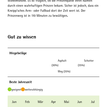
Wilhelmshöhe. Es ist fraglich, ob die Prinzenquelle ihren Namen
durch einen wahrhaftigen Prinzen bekam. Sicher ist jedoch, dass ein
Kneipp’sches Arm- oder Fußbad dort der Zeit wert ist. Der
.
Prinzenweg ist in 110 Minuten zu bewältigen
Gut zu wissen
Wegebeläge
Asphalt
Schotter
(30%)
(35%)
Weg (35%)
Beste Jahreszeit
geeignet
wetterabhängig
Jan
Feb
Mär
Apr
Mai
Jun
Jul