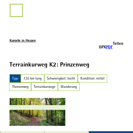
Z
u
Suche
m
I
n
h
a
Kurorte in Hessen
Teilen
l
GPX
PDF
t
Terrainkurweg K2: Prinzenweg
Tipp
7,53 km lang
Schwierigkeit: leicht
Kondition: mittel
Themenweg
Terrainkurwege
Wanderung
© Can Wagener, Can Wagener | Kassel Marketi
ng GmbH |
CC-BY-SA