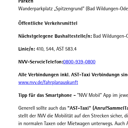
Parken
Wanderparkplatz „Spitzengrund“ (Bad Wildungen-Oders
Öffentliche Verkehrsmittel
Nächstgelegene Bushaltestelle/n:
Bad Wildungen-O
Linie/n:
410, 544, AST 583.4
NVV-ServcieTelefon:
0800-939-0800
Alle Verbindungen inkl. AST-Taxi Verbindungn sin
www.nvv.de/fahrplanauskunft
Tipp für das Smartphone -
"NVV Mobil" App im jewei
"AST-Taxi" (AnrufSammelTa
Generell sollte auch das
stellt der NVV die Mobilität auf den Strecken sicher, 
in normalen Taxen oder Mietwagen unterwegs. Auch AS