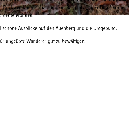
m Rückweg kommt man an dem Rastplatz „Jägersburg“ vorbei.
amente erahnen.
al schöne Ausblicke auf den Auenberg und die Umgebung.
 für ungeübte Wanderer gut zu bewältigen.