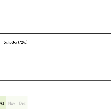
Schotter (72%)
Okt
Nov
Dez