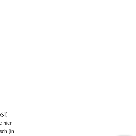
AST)
e hier
sch (in