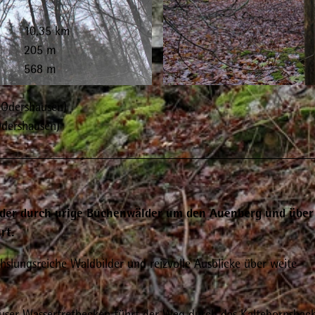
10,35 km
205 m
568 m
© Kurt Thurow, Stadtmarketing Bad Wildungen
-Odershausen)
Odershausen)
 der durch urige Buchenwälder um den Auenberg und über
rt.
chslungsreiche Waldbilder und reizvolle Ausblicke über weite
er Wassertretbecken führt der Weg durch das Kaltebornsbach