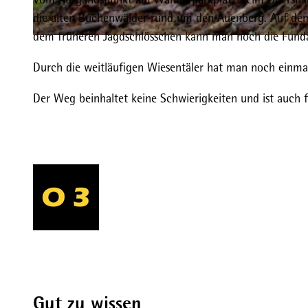
die alten Buchenwälder rund um den Auenberg. Auf de
dem früheren Jagdschlösschen kann man noch die Fund
© Kurt Thurow, Stadtmarketing Bad Wildungen
Durch die weitläufigen Wiesentäler hat man noch einm
Der Weg beinhaltet keine Schwierigkeiten und ist auch
Gut zu wissen