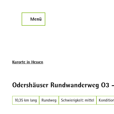
Z
u
m
Menü
Suche
I
n
h
a
l
t
Kurorte in Hessen
Odershäuser Rundwanderweg O3 
10,35 km lang
Rundweg
Schwierigkeit: mittel
Kondition