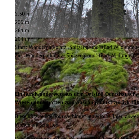
2:50 h
205 m
364 m
204 m
© Kurt Thurow, Edersee | Deine Region: wild, bunt, gesund.
Start: Wanderparkplatz „Spitzengrund“ (Bad Wildungen
Ziel: Wanderparkplatz „Spitzengrund“ (Bad Wildungen-
Ein Rundwanderweg aus dem Ortsteil Odershausen,
Wiesenlandschaften zum Ausgangspunkt zurück füh
Diese kurzweilige Tour verbindet malerische Täler, abwe
Wiesenlandschaften.
Vom Ausgangspunkt am Wanderparkplatz beim Odershäus