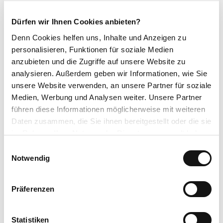
Rundweg
Dürfen wir Ihnen Cookies anbieten?
Ausrüstung
Denn Cookies helfen uns
, Inhalte und Anzeigen zu
personalisieren, Funktionen für soziale Medien
Empfohlen werden festes Schuhwerk, wetterangepasste Kleidung,
anzubieten und die Zugriffe auf unsere Website zu
Rucksackverpflegung und ausreichend Flüssigkeit (Wasser, Tee).
analysieren. Außerdem geben wir Informationen, wie Sie
unsere Website verwenden, an unsere Partner für soziale
Anreise & Parken
Medien, Werbung und Analysen weiter. Unsere Partner
Anfahrt
führen diese Informationen möglicherweise mit weiteren
Daten zusammen, die Sie ihnen bereitgestellt oder die sie
Mit dem Auto über die B251, zwischen Usseln und Neerdar abbiegen
im Rahmen Ihrer Nutzung der Dienste gesammelt haben.
in Richtung Diemeltalsperre auf die L3082 nach Eimelrod
E
Datenschutzerklärung
Notwendig
Parken
i
Impressum
n
Kostenlose Parkplätze am Dorfgemeinschaftshaus oder Sportplatz,
w
Am Mühlenbach 22, 34508 Willingen, Ortsteil Eimelrod
Präferenzen
i
l
Öffentliche Verkehrsmittel
l
Statistiken