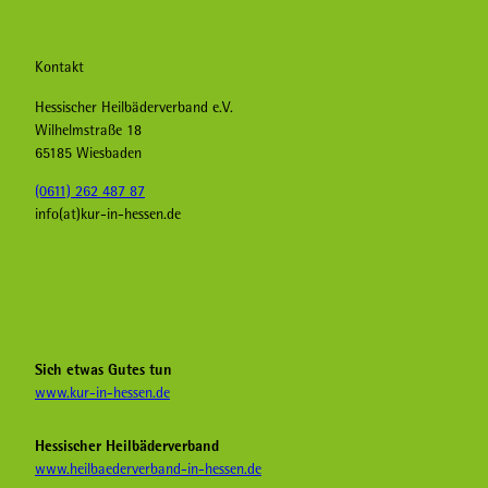
Kontakt
Hessischer Heilbäderverband e.V.
Wilhelmstraße 18
65185 Wiesbaden
(0611) 262 487 87
info(at)kur-in-hessen.de
F
I
Y
a
n
o
c
s
u
e
t
T
b
a
u
Sich etwas Gutes tun
o
g
b
www.kur-in-hessen.de
o
r
e
k
a
H
Hessischer Heilbäderverband
K
m
e
www.heilbaederverband-in-hessen.de
u
K
i