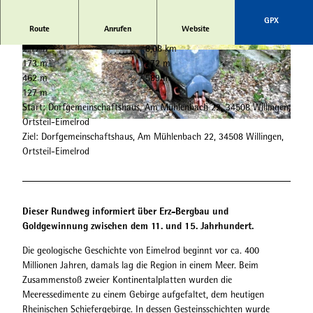
GPX
Route
Anrufen
Website
2:17 h
8,08 km
© Tourist-Information Willingen |
CC-BY-SA
© Tourist-Information Willingen |
CC-BY-SA
173 m
172 m
462 m
589 m
127 m
Start: Dorfgemeinschaftshaus, Am Mühlenbach 22, 34508 Willingen,
Ortsteil-Eimelrod
© Tourist-Information Willingen |
CC-BY-SA
Ziel: Dorfgemeinschaftshaus, Am Mühlenbach 22, 34508 Willingen,
Ortsteil-Eimelrod
Dieser Rundweg informiert über Erz-Bergbau und
Goldgewinnung zwischen dem 11. und 15. Jahrhundert.
Die geologische Geschichte von Eimelrod beginnt vor ca. 400
Millionen Jahren, damals lag die Region in einem Meer. Beim
Zusammenstoß zweier Kontinentalplatten wurden die
Meeressedimente zu einem Gebirge aufgefaltet, dem heutigen
Rheinischen Schiefergebirge. In dessen Gesteinsschichten wurde