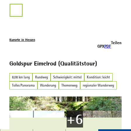
Z
u
Suche
m
I
n
h
a
Kurorte in Hessen
Teilen
l
GPX
PDF
t
Goldspur Eimelrod (Qualitätstour)
8,08 km lang
Rundweg
Schwierigkeit: mittel
Kondition: leicht
Tolles Panorama
Wanderung
Themenweg
regionaler Wanderweg