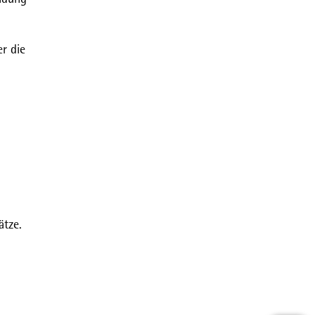
r die
ätze.