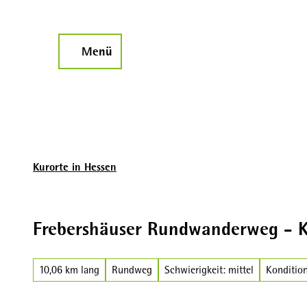
Z
u
m
Menü
Suche
I
n
h
a
l
t
Kurorte in Hessen
Frebershäuser Rundwanderweg - K
10,06 km lang
Rundweg
Schwierigkeit: mittel
Kondition