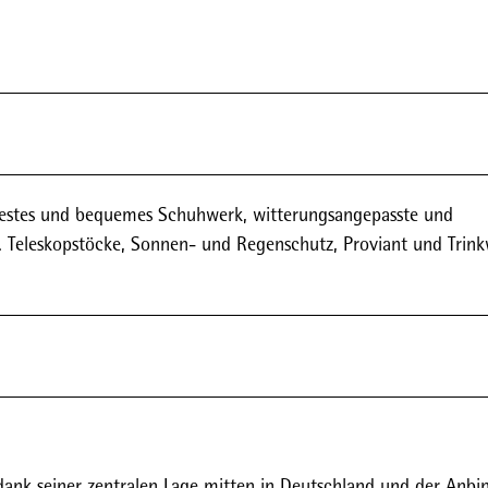
 festes und bequemes Schuhwerk, witterungsangepasste und
f. Teleskopstöcke, Sonnen- und Regenschutz, Proviant und Trink
dank seiner zentralen Lage mitten in Deutschland und der Anb