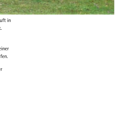
uft in
.
einer
fen.
er