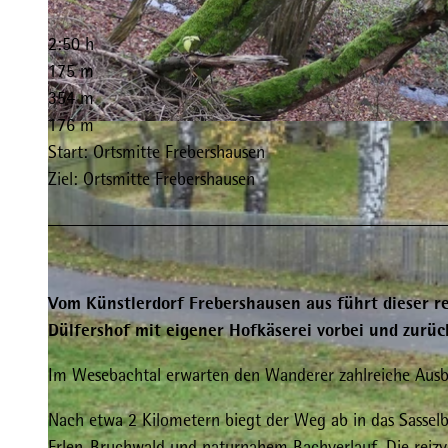
2:50 h
175 m
354 m
176 m
© Gereon Schoplick, Stadtmarketing Bad Wildungen
Start: Ortsmitte Frebershausen
Ziel: Ortsmitte Frebershausen
Vom Künstlerdorf Frebershausen aus führt dieser r
Dülfershof mit eigener Hofkäserei vorbei und zurü
Im Wesebachtal erwarten den Wanderer zahlreiche Ausbli
Nach etwa 2 Kilometern biegt der Weg ab in das Sasselba
Erlen-Bruchwald und naturnahem Bachverlauf. Die reizvo