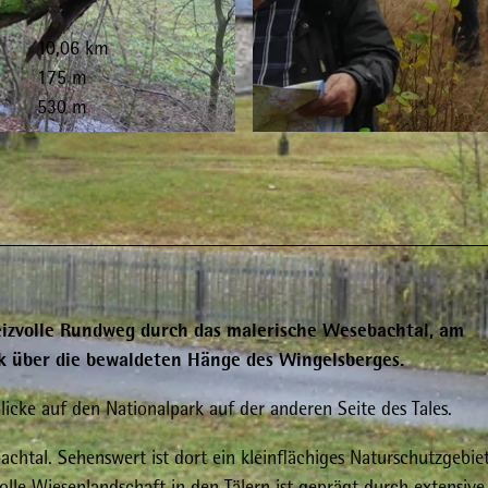
10,06 km
175 m
530 m
© Gereon Schoplick, Stadtmarketing Bad Wildungen
eizvolle Rundweg durch das malerische Wesebachtal, am
ck über die bewaldeten Hänge des Wingelsberges.
cke auf den Nationalpark auf der anderen Seite des Tales.
chtal. Sehenswert ist dort ein kleinflächiges Naturschutzgebie
lle Wiesenlandschaft in den Tälern ist geprägt durch extensive