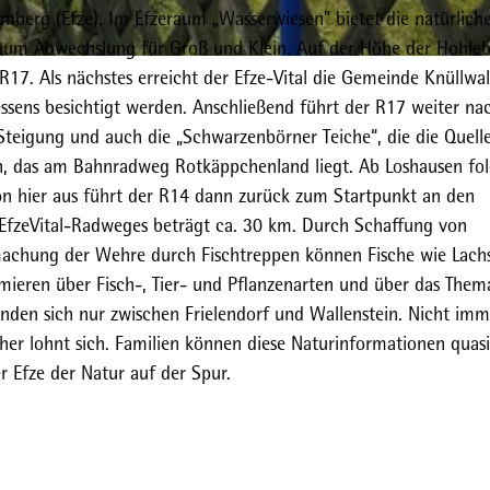
rg (Efze). Im Efzeraum „Wasserwiesen” bietet die natürlich
raum Abwechslung für Groß und Klein. Auf der Höhe der Hohle
17. Als nächstes erreicht der Efze-Vital die Gemeinde Knüllwa
essens besichtigt werden. Anschließend führt der R17 weiter na
Steigung und auch die „Schwarzenbörner Teiche“, die die Quell
n, das am Bahnradweg Rotkäppchenland liegt. Ab Loshausen fo
 hier aus führt der R14 dann zurück zum Startpunkt an den
s EfzeVital-Radweges beträgt ca. 30 km. Durch Schaffung von
achung der Wehre durch Fischtreppen können Fische wie Lach
mieren über Fisch-, Tier- und Pflanzenarten und über das Them
inden sich nur zwischen Frielendorf und Wallenstein. Nicht imm
her lohnt sich. Familien können diese Naturinformationen quas
r Efze der Natur auf der Spur.