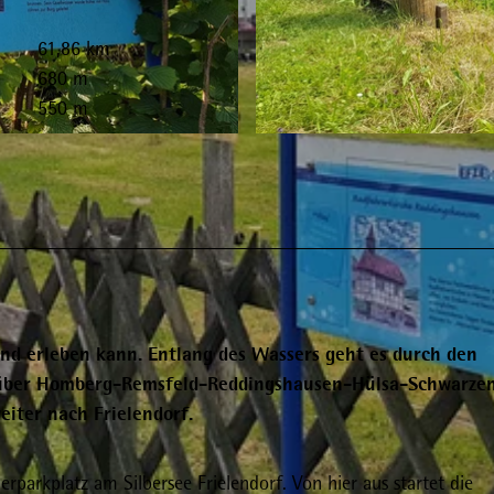
61,86 km
680 m
550 m
© Heidrun Englisch |
CC-BY-SA
 und erleben kann. Entlang des Wassers geht es durch den
f über Homberg-Remsfeld-Reddingshausen-Hülsa-Schwarze
ter nach Frielendorf.
erparkplatz am Silbersee Frielendorf. Von hier aus startet die