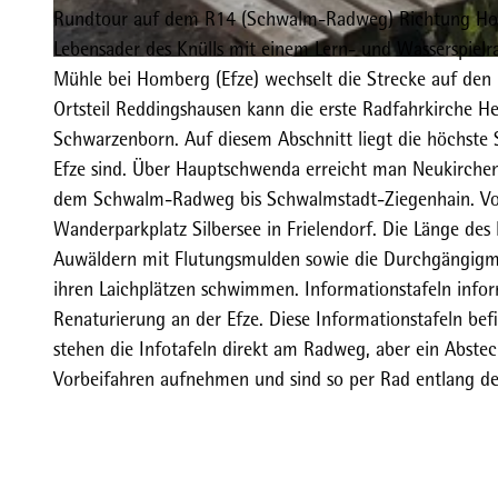
Rundtour auf dem R14 (Schwalm-Radweg) Richtung Hombe
Lebensader des Knülls mit einem Lern- und Wasserspiel
© Heidrun Englisch |
CC-BY-SA
Mühle bei Homberg (Efze) wechselt die Strecke auf den R
Ortsteil Reddingshausen kann die erste Radfahrkirche H
Schwarzenborn. Auf diesem Abschnitt liegt die höchste 
Efze sind. Über Hauptschwenda erreicht man Neukirche
dem Schwalm-Radweg bis Schwalmstadt-Ziegenhain. Von
Wanderparkplatz Silbersee in Frielendorf. Die Länge de
Auwäldern mit Flutungsmulden sowie die Durchgängigm
ihren Laichplätzen schwimmen. Informationstafeln infor
Renaturierung an der Efze. Diese Informationstafeln bef
stehen die Infotafeln direkt am Radweg, aber ein Abstec
Vorbeifahren aufnehmen und sind so per Rad entlang de