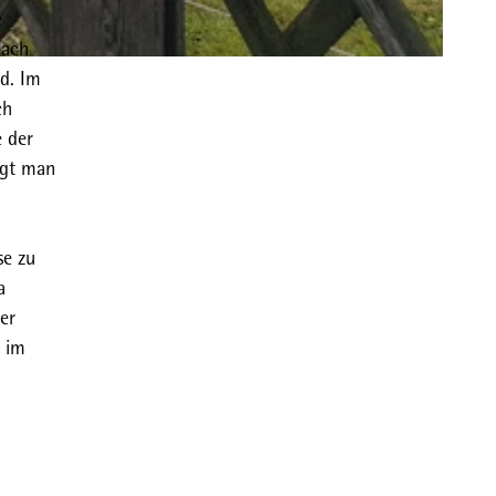
e
bach
ld. Im
ch
e der
lgt man
se zu
a
er
i im