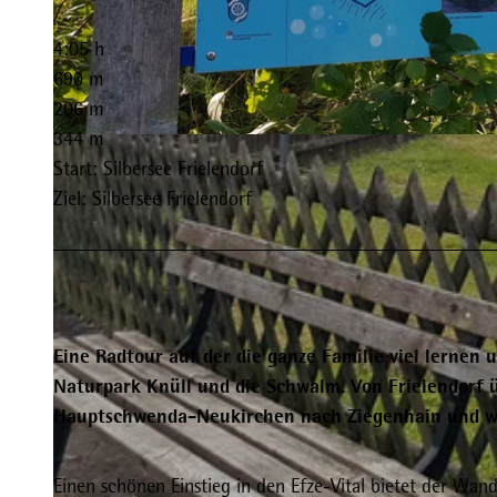
4:05 h
690 m
206 m
344 m
© Heidrun Englisch |
CC-BY-SA
Start: Silbersee Frielendorf
Ziel: Silbersee Frielendorf
Eine Radtour auf der die ganze Familie viel lernen
Naturpark Knüll und die Schwalm. Von Frielendor
Hauptschwenda-Neukirchen nach Ziegenhain und wei
Einen schönen Einstieg in den Efze-Vital bietet der Wand