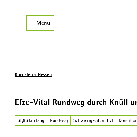
Z
u
m
Menü
Suche
I
n
h
a
l
t
Kurorte in Hessen
Efze-Vital Rundweg durch Knüll 
61,86 km lang
Rundweg
Schwierigkeit: mittel
Kondition