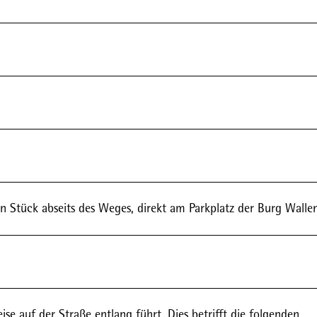
in Stück abseits des Weges, direkt am Parkplatz der Burg Wallen
ise auf der Straße entlang führt. Dies betrifft die folgenden