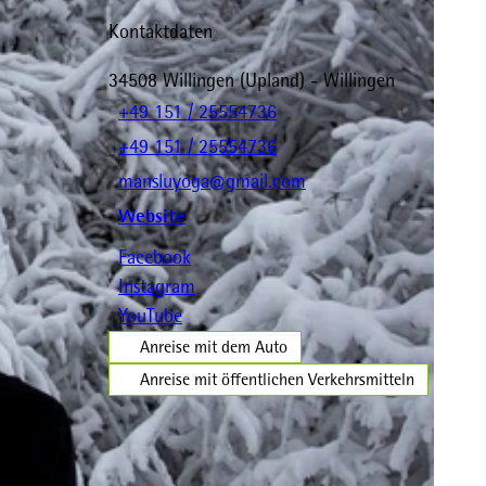
Kontaktdaten
34508
Willingen (Upland)
- Willingen
+49 151 / 25554736
+49 151 / 25554736
mansluyoga@gmail.com
Website
Facebook
Instagram
YouTube
Anreise mit dem Auto
Anreise mit öffentlichen Verkehrsmitteln