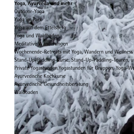
Yoga, Ayurveda und mehr
Outdoor-Yoga
Yoga im Park
Yoga auf dem Ettelsberg
Yoga und Waldbaden
Meditative Wanderungen
Wochenende-Retreats mit Yoga, Wandern und Wellness
Stand-Up-Paddling-Kurse, Stand-Up-Paddling-Touren, 
Private Yogastunden,Yogastunden für Gruppen, Yoga-W
Ayurvedische Kochkurse
Ayurvedische Gesundheitsberatung
Waldbaden