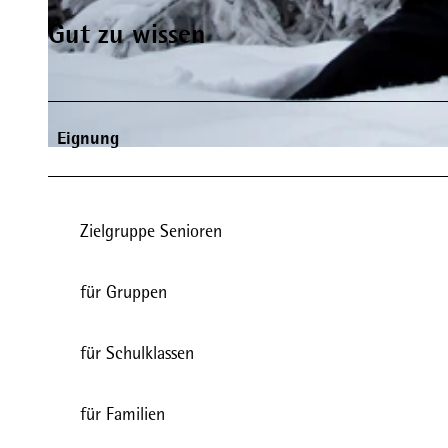
Gut zu wissen
© David Heiseinfo@davidheise.de |
CC-BY-SA
Eignung
© Philipp Humpert |
CC-BY-SA
Zielgruppe Senioren
für Gruppen
für Schulklassen
für Familien