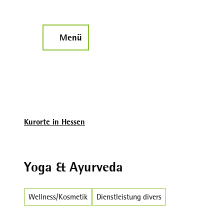
Z
u
m
Menü
Suche
I
n
h
a
l
t
Kurorte in Hessen
Yoga & Ayurveda
Wellness/Kosmetik
Dienstleistung divers