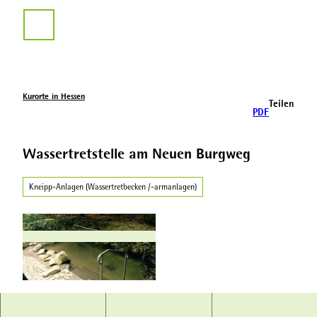
Z
u
Suche
m
I
n
h
a
Kurorte in Hessen
Teilen
l
PDF
t
Wassertretstelle am Neuen Burgweg
Kneipp-Anlagen (Wassertretbecken /-armanlagen)
© Kassel Maketing GmbH |
CC-BY-NC-ND