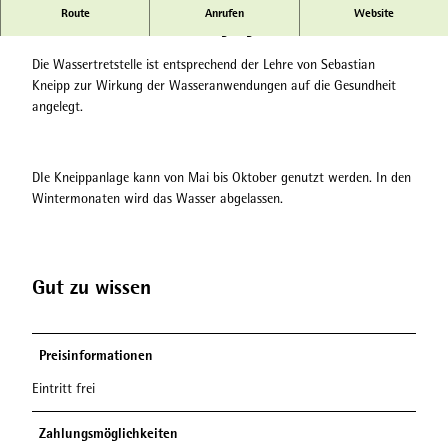
Am Neuen Burgweg zwischen Löwenburg und Fontänenteich ist
Route
Anrufen
Website
im Bach die Wassertretstelle angelegt.
Die Wassertretstelle ist entsprechend der Lehre von Sebastian
Kneipp zur Wirkung der Wasseranwendungen auf die Gesundheit
angelegt.
DIe Kneippanlage kann von Mai bis Oktober genutzt werden. In den
Wintermonaten wird das Wasser abgelassen.
Gut zu wissen
Preisinformationen
Eintritt frei
Zahlungsmöglichkeiten