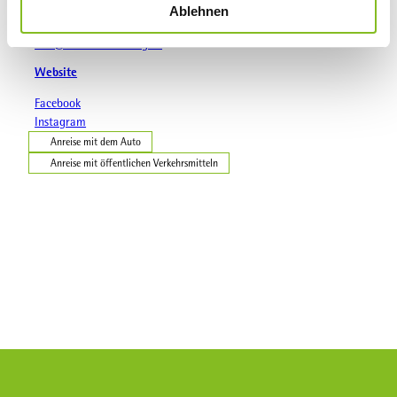
Ablehnen
a
+ 49 561 70 77 07
h
info@kassel-marketing.de
l
Website
Facebook
Instagram
Anreise mit dem Auto
Anreise mit öffentlichen Verkehrsmitteln