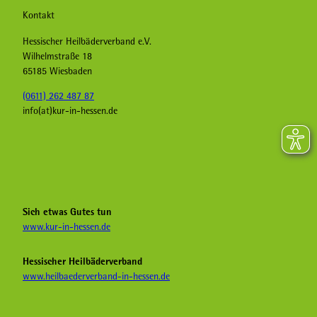
Kontakt
Hessischer Heilbäderverband e.V.
Wilhelmstraße 18
65185 Wiesbaden
(0611) 262 487 87
info(at)kur-in-hessen.de
F
I
Y
a
n
o
c
s
u
e
t
T
b
a
u
Sich etwas Gutes tun
o
g
b
www.kur-in-hessen.de
o
r
e
k
a
H
Hessischer Heilbäderverband
K
m
e
www.heilbaederverband-in-hessen.de
u
K
i
r
u
l
i
r
b