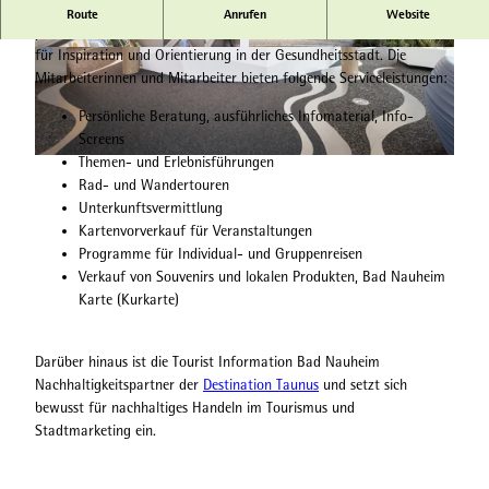
Die zentral gelegene Tourist Information in
Bad Nauheim
Route
Anrufen
Website
präsentiert sich in modernem, einladendem Ambiente und ist ein Ort
für Inspiration und Orientierung in der Gesundheitsstadt. Die
© BNST GmbH / Foto: Anja Epkes |
© BNST GmbH / Foto: Michael Hauler |
CC-BY-NC-SA
CC-BY-NC-SA
Mitarbeiterinnen und Mitarbeiter bieten folgende Serviceleistungen:
Persönliche Beratung, ausführliches Infomaterial, Info-
Screens
Themen- und Erlebnisführungen
© BNST GmbH / Foto: Anja Epkes |
CC-BY-NC-SA
Rad- und Wandertouren
Unterkunftsvermittlung
Kartenvorverkauf für Veranstaltungen
Programme für Individual- und Gruppenreisen
Verkauf von Souvenirs und lokalen Produkten, Bad Nauheim
Karte (Kurkarte)
Darüber hinaus ist die Tourist Information Bad Nauheim
Nachhaltigkeitspartner der
Destination Taunus
und setzt sich
bewusst für nachhaltiges Handeln im Tourismus und
Stadtmarketing ein.