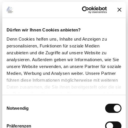
Freies WLAN
Zahlungsmöglichkeiten
Barzahlung, EC-Karte
Dürfen wir Ihnen Cookies anbieten?
Denn Cookies helfen uns
, Inhalte und Anzeigen zu
Barrierefreiheit
personalisieren, Funktionen für soziale Medien
Reisen für Alle
anzubieten und die Zugriffe auf unsere Website zu
analysieren. Außerdem geben wir Informationen, wie Sie
unsere Website verwenden, an unsere Partner für soziale
teilweise barrierefrei für Menschen mit Gehbehinderung
Medien, Werbung und Analysen weiter. Unsere Partner
barrierefrei für Menschen mit Höhrbehinderung
führen diese Informationen möglicherweise mit weiteren
teilweise barrierefrei für Menschen mit Sehbehinderung und
Daten zusammen, die Sie ihnen bereitgestellt oder die sie
blinde Menschen
im Rahmen Ihrer Nutzung der Dienste gesammelt haben.
Allgemeine Informationen zur Barrierefreiheit
E
Stufenloser Eingangsbereich, der markant gestaltet ist zur besseren
Datenschutzerklärung
Notwendig
i
Orientierung bei Seheinschränkungen, Sitzgelegenheiten im Außen-
Impressum
n
und Innenbereich. Im Innenbereich zusätzlich Blindenleitsystem,
w
Ringschleifenanlage und Induktionsschleife, die Menschen mit
Präferenzen