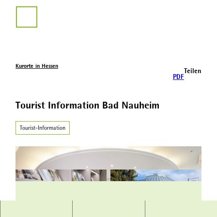
Z
u
Suche
m
I
n
h
a
Kurorte in Hessen
Teilen
l
PDF
t
Tourist Information Bad Nauheim
Tourist-Information