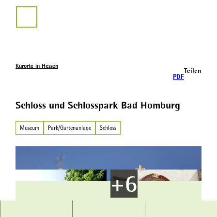
Z
u
Suche
m
I
n
h
a
Kurorte in Hessen
Teilen
l
PDF
t
Schloss und Schlosspark Bad Homburg
Museum
Park/Gartenanlage
Schloss