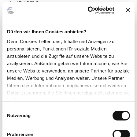
Ermäßigt 5,00 €
Kinder 4,00 €
Familienkarte 15,00 €
Kombiführung
Dürfen wir Ihnen Cookies anbieten?
(Beginn spätestens um 15 Uhr)
Erwachsene 14,00 €
Denn Cookies helfen uns
, Inhalte und Anzeigen zu
Ermäßigt 10,00 €
personalisieren, Funktionen für soziale Medien
Kinder 8,00 €
anzubieten und die Zugriffe auf unsere Website zu
Familienkarte 28,00 €
analysieren. Außerdem geben wir Informationen, wie Sie
unsere Website verwenden, an unsere Partner für soziale
Besichtigung Weißer Turm
Medien, Werbung und Analysen weiter. Unsere Partner
Erwachsene 3,00 €
führen diese Informationen möglicherweise mit weiteren
Ermäßigt 2,00 €
Kinder 1,50 €
Daten zusammen, die Sie ihnen bereitgestellt oder die sie
Familienkarte 6,00 €
im Rahmen Ihrer Nutzung der Dienste gesammelt haben.
Schlüsselpfand 5,00 €
E
Datenschutzerklärung
Notwendig
i
Führung im Schlosspark
Impressum
n
Erwachsene 9,00 €
Ermäßigt 7,00 €
w
Präferenzen