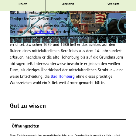
Route
Anrufen
Website
Landgrafenschloss und Schlosspark
Das Bad Homburger Schloss diente einst als Residenz der
© Hessischer Heilbäderverband, Heiko Rhode |
© Hessischer Heilbäderverband, Heiko Rhode |
Landgrafen von Hessen-Homburg und als Sommersitz des
CC-BY-SA
CC-BY-SA
preußischen Königs sowie des deutschen Kaisers Wilhelm II.
Der markante
weiße Turm
, der dem Schloss seinen
charakteristischen Anblick verleiht, wurde von Landgraf Friedrich II.
errichtet. Zwischen 1679 und 1686 ließ er das Schloss auf den
© Hessischer Heilbäderverband, Heiko Rhode |
CC-BY-SA
Ruinen eines mittelalterlichen Bergfrieds aus dem 14. Jahrhundert
erbauen, nachdem er die alte Hohenburg bis auf die Grundmauern
abtragen ließ. Interessanterweise bewahrte er jedoch den weißen
Turm, als einziges Überbleibsel der mittelalterlichen Struktur – eine
weise Entscheidung, die
Bad Homburg
ohne dieses prächtige
Wahrzeichen wohl ein Stück weit ärmer gemacht hätte.
Gut zu wissen
Öffnungszeiten