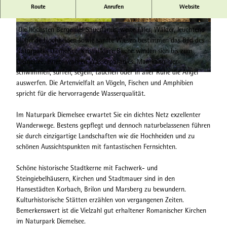
Route
Anrufen
Website
Herzlich willkommen im Naturpark Diemelsee
© Naturpark Diemelsee |
CC-BY-SA
© Naturpark Diemelsee |
CC-BY-SA
Die höchsten Berge des Sauerlands, weite Täler, Wälder, leuchtend
blühende Hochheiden sowie sanfte Wiesen bestimmen das Bild des
Naturparks Diemelsee. Kristallklare Bäche winden sich bis zum
Diemelsee, einem wahren Wasserparadies. Man kann hier
schwimmen, surfen, segeln, tauchen oder in aller Ruhe die Angel
© Naturpark Diemelsee, Sabrinity |
CC-BY-SA
auswerfen. Die Artenvielfalt an Vögeln, Fischen und Amphibien
spricht für die hervorragende Wasserqualität.
Im Naturpark Diemelsee erwartet Sie ein dichtes Netz exzellenter
Wanderwege. Bestens gepflegt und dennoch naturbelassenen führen
sie durch einzigartige Landschaften wie die Hochheiden und zu
schönen Aussichtspunkten mit fantastischen Fernsichten.
Schöne historische Stadtkerne mit Fachwerk- und
Steingiebelhäusern, Kirchen und Stadtmauer sind in den
Hansestädten Korbach, Brilon und Marsberg zu bewundern.
Kulturhistorische Stätten erzählen von vergangenen Zeiten.
Bemerkenswert ist die Vielzahl gut erhaltener Romanischer Kirchen
im Naturpark Diemelsee.