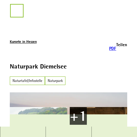
Z
u
Suche
m
I
n
h
a
Kurorte in Hessen
Teilen
l
PDF
t
Naturpark Diemelsee
Naturtafel/Infostelle
Naturpark