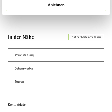
Ablehnen
a
Herr Benedikt Wrede
h
l
In der Nähe
Auf der Karte anschauen
Veranstaltung
Sehenswertes
Touren
Kontaktdaten