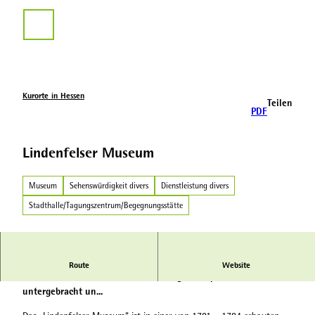
Z
u
Suche
m
I
n
h
a
Kurorte in Hessen
Teilen
l
PDF
t
Lindenfelser Museum
Museum
Sehenswürdigkeit divers
Dienstleistung divers
Stadthalle/Tagungszentrum/Begegnungsstätte
Das „Lindenfelser Museum“ ist in einer von 1781 – 1784
Route
Website
erbauten Zehntscheune, der ehemaligen Kurpfalz,
untergebracht un...