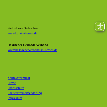
F
I
Y
a
n
o
c
s
u
e
t
T
b
a
u
Sich etwas Gutes tun
o
g
b
www.kur-in-hessen.de
o
r
e
k
a
H
Hessischer Heilbäderverband
K
m
e
www.heilbaederverband-in-hessen.de
u
K
i
r
u
l
i
r
b
n
i
ä
H
n
d
e
H
e
Kontaktformular
s
e
r
Presse
s
s
&
Datenschutz
e
s
K
Barrierefreiheitserklärung
n
e
u
Impressum
n
r
o