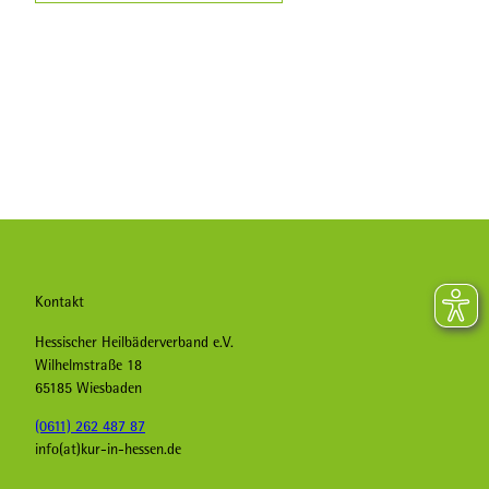
Kontakt
Hessischer Heilbäderverband e.V.
Wilhelmstraße 18
65185 Wiesbaden
(0611) 262 487 87
info(at)kur-in-hessen.de