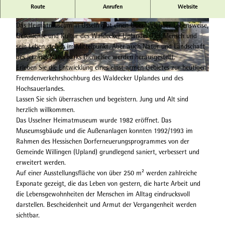
Heimatstube mit Einblick in das Leben und die Arbeit der
Route
Anrufen
Website
Menschen vor über 100 Jahren
Das Heimatmuseum in Usseln gibt einen Überblick über Lebensweise,
© Usselner Geschichts- und Heimatverein e. V. |
© Usselner Geschichts- und Heimatverein e. V. |
CC-BY-SA
CC-BY-SA
Geschichte und Kultur des Waldecker Uplandes. Der Mensch und
sein Leben stehen im Mittelpunkt. Aber auch Natur und Landschaft
des jetziges Naturparks Diemelsee werden herausgestellt.
Erleben Sie die Entwicklung eines einst armen Gebietes zur heutigen
© Usselner Geschichts- und Heimatverein e. V. |
CC-BY-SA
Fremdenverkehrshochburg des Waldecker Uplandes und des
Hochsauerlandes.
Lassen Sie sich überraschen und begeistern. Jung und Alt sind
herzlich willkommen.
Das Usselner Heimatmuseum wurde 1982 eröffnet. Das
Museumsgbäude und die Außenanlagen konnten 1992/1993 im
Rahmen des Hessischen Dorferneuerungsprogrammes von der
Gemeinde Willingen (Upland) grundlegend saniert, verbessert und
erweitert werden.
Auf einer Ausstellungsfläche von über 250 m² werden zahlreiche
Exponate gezeigt, die das Leben von gestern, die harte Arbeit und
die Lebensgewohnheiten der Menschen im Alltag eindrucksvoll
darstellen. Bescheidenheit und Armut der Vergangenheit werden
sichtbar.