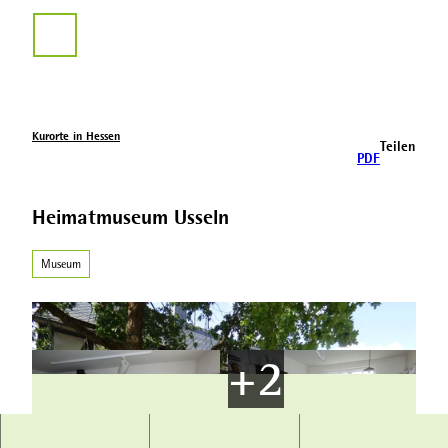
Z
u
Suche
m
I
n
h
a
Kurorte in Hessen
Teilen
l
PDF
t
Heimatmuseum Usseln
Museum