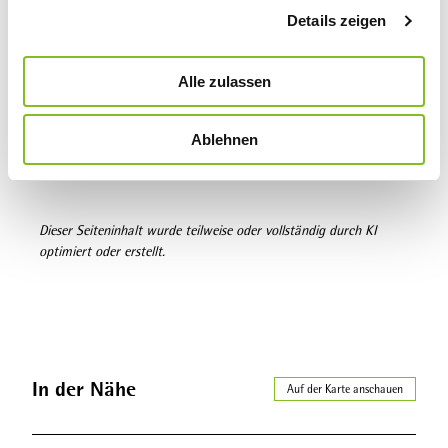
Details zeigen
s
Lizenz (Stammdaten)
a
Tourist-Information Willingen Am Hagen 10 34508 Willingen
u
Alle zulassen
(Upland) Tel. +49 5632 / 9694353
s
w
Ablehnen
a
h
l
Dieser Seiteninhalt wurde teilweise oder vollständig durch KI
optimiert oder erstellt.
In der Nähe
Auf der Karte anschauen