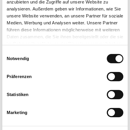
anzubieten und die Zugriffe auf unsere Website zu
Sonstige Ausstattung/Einrichtung
analysieren. Außerdem geben wir Informationen, wie Sie
unsere Website verwenden, an unsere Partner für soziale
WC-Anlage
Medien, Werbung und Analysen weiter. Unsere Partner
führen diese Informationen möglicherweise mit weiteren
Zahlungsmöglichkeiten
Daten zusammen, die Sie ihnen bereitgestellt oder die sie
Eintritt frei, Barzahlung
im Rahmen Ihrer Nutzung der Dienste gesammelt haben.
E
Anreise & Parken
Datenschutzerklärung
Notwendig
i
Mit dem Auto über die B251
Impressum
n
ÖPNV: Bus/Bahn bis Bahnhof Willingen, weiter mit Bus oder
w
Anrufsammeltaxi (diverse Haltestellen in allen Ortsteilen)
Präferenzen
i
https://www.willingen.de/anreise
l
Kontaktdaten
l
Statistiken
i
Usselner Geschichts- und Heimatverein e. V.
g
Marketing
u
Ansprechpartner:in
n
Herr Johannes Asmuth
g