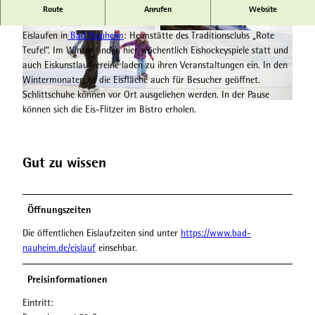
Eislaufen in Bad Nauheim: Heimstätte des Traditionsclubs „Rote
Route
Anrufen
Website
Teufel“.
Eislaufen in
Bad Nauheim
: Heimstätte des Traditionsclubs „Rote
© Bad Nauheim Stadtmarketing und Tourismus
© Bad Nauheim Stadtmarketing und Tourismus
GmbH
GmbH
Teufel“. Im Winter finden hier wöchentlich Eishockeyspiele statt und
auch Eiskunstlaufvereine laden zu ihren Veranstaltungen ein. In den
Wintermonaten ist die Eisfläche auch für Besucher geöffnet.
Schlittschuhe können vor Ort ausgeliehen werden. In der Pause
© Bad Nauheim Stadtmarketing und Tourismus GmbH
können sich die Eis-Flitzer im Bistro erholen.
Gut zu wissen
Öffnungszeiten
Die öffentlichen Eislaufzeiten sind unter
https://www.bad-
nauheim.de/eislauf
einsehbar.
Preisinformationen
Eintritt: