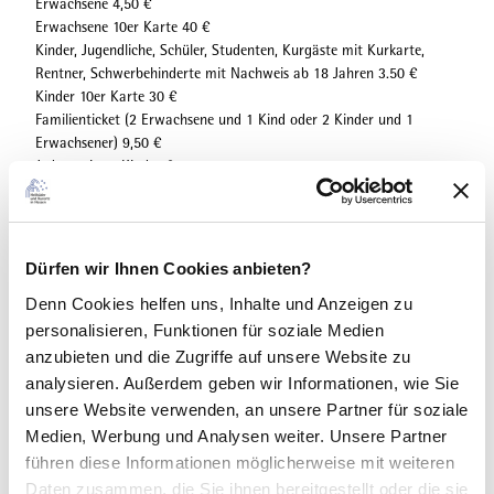
Erwachsene 4,50 €
Erwachsene 10er Karte 40 €
Kinder, Jugendliche, Schüler, Studenten, Kurgäste mit Kurkarte,
Rentner, Schwerbehinderte mit Nachweis ab 18 Jahren 3.50 €
Kinder 10er Karte 30 €
Familienticket (2 Erwachsene und 1 Kind oder 2 Kinder und 1
Erwachsener) 9,50 €
Jedes weitere Kind 3 €
Zuschauer 2 €
Schlittschuhverleih 4,50 €
Eislauflernhilfe "Eiswichtel" 4 €
Dürfen wir Ihnen Cookies anbieten?
Schlittschuhschleifen 4 €
Denn Cookies helfen uns
, Inhalte und Anzeigen zu
Geburtstagskinder erhalten in ihrem Geburtsmonat, bei
personalisieren, Funktionen für soziale Medien
entsprechendem Nachweis, einmalig freien Eintritt!
anzubieten und die Zugriffe auf unsere Website zu
analysieren. Außerdem geben wir Informationen, wie Sie
Kontaktdaten
unsere Website verwenden, an unsere Partner für soziale
Medien, Werbung und Analysen weiter. Unsere Partner
führen diese Informationen möglicherweise mit weiteren
Ansprechpartner:in
Daten zusammen, die Sie ihnen bereitgestellt oder die sie