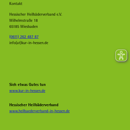
Kontakt
Hessischer Heilbäderverband e.V.
Wilhelmstraße 18
65185 Wiesbaden
(0611) 262 487 87
info(at)kur-in-hessen.de
F
I
Y
a
n
o
c
s
u
e
t
T
b
a
u
Sich etwas Gutes tun
o
g
b
www.kur-in-hessen.de
o
r
e
k
a
H
Hessischer Heilbäderverband
K
m
e
www.heilbaederverband-in-hessen.de
u
K
i
r
u
l
i
r
b