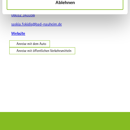
Nördlicher Park 25
Ablehnen
a
61231
Bad Nauheim
h
06032 343356
l
saskia.fokidis@bad-nauheim.de
Website
Anreise mit dem Auto
Anreise mit öffentlichen Verkehrsmitteln