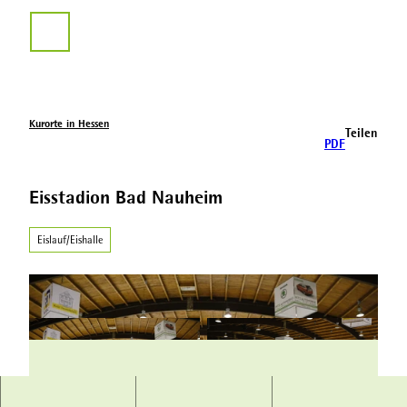
Z
u
Suche
m
I
n
h
a
Kurorte in Hessen
Teilen
l
PDF
t
Eisstadion Bad Nauheim
Eislauf/Eishalle