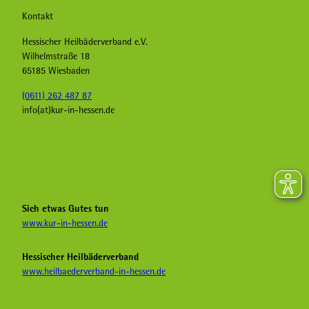
Kontakt
Hessischer Heilbäderverband e.V.
Wilhelmstraße 18
65185 Wiesbaden
(0611) 262 487 87
info(at)kur-in-hessen.de
F
I
Y
a
n
o
c
s
u
e
t
T
b
a
u
Sich etwas Gutes tun
o
g
b
www.kur-in-hessen.de
o
r
e
k
a
H
Hessischer Heilbäderverband
K
m
e
www.heilbaederverband-in-hessen.de
u
K
i
r
u
l
i
r
b