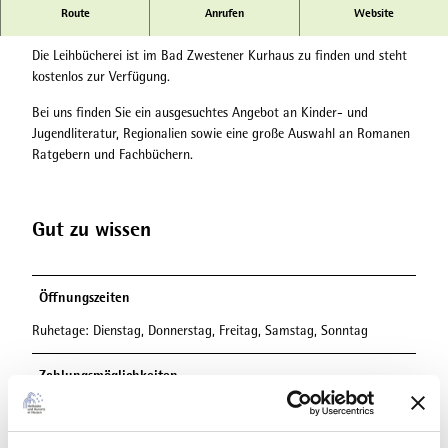
c
Route
Anrufen
Website
Bücherei im Kurhaus
h
e
Die Leihbücherei ist im Bad Zwestener Kurhaus zu finden und steht
r
kostenlos zur Verfügung.
e
i
Bei uns finden Sie ein ausgesuchtes Angebot an Kinder- und
i
Jugendliteratur, Regionalien sowie eine große Auswahl an Romanen
m
Ratgebern und Fachbüchern.
K
u
r
Gut zu wissen
h
a
u
s
Öffnungszeiten
Ruhetage: Dienstag, Donnerstag, Freitag, Samstag, Sonntag
Zahlungsmöglichkeiten
Eintritt frei