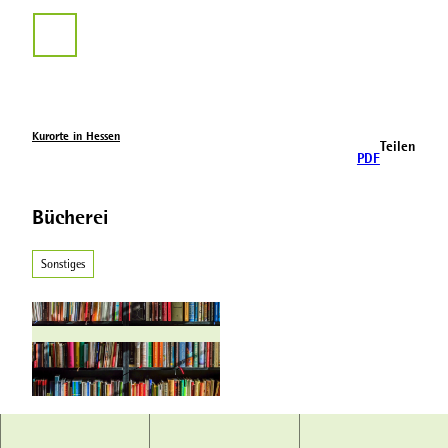
Z
u
Suche
m
I
n
h
a
Kurorte in Hessen
Teilen
l
PDF
t
Bücherei
Sonstiges
B
ü