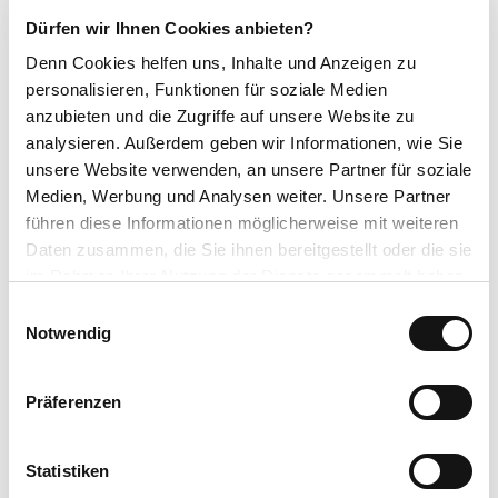
Kontaktdaten
Dürfen wir Ihnen Cookies anbieten?
Denn Cookies helfen uns
, Inhalte und Anzeigen zu
personalisieren, Funktionen für soziale Medien
anzubieten und die Zugriffe auf unsere Website zu
analysieren. Außerdem geben wir Informationen, wie Sie
unsere Website verwenden, an unsere Partner für soziale
In der Nähe
Auf der Karte anschauen
Medien, Werbung und Analysen weiter. Unsere Partner
führen diese Informationen möglicherweise mit weiteren
Daten zusammen, die Sie ihnen bereitgestellt oder die sie
Veranstaltung
im Rahmen Ihrer Nutzung der Dienste gesammelt haben.
E
Sehenswertes
Datenschutzerklärung
Notwendig
i
Impressum
n
Touren
w
Präferenzen
i
l
l
Statistiken
Kontaktdaten
i