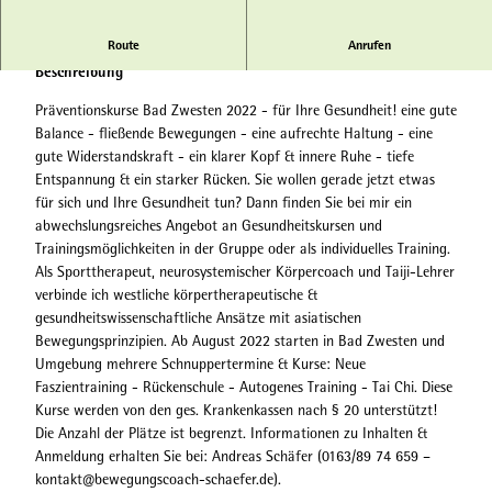
n
d
Bewegungscoach - Andreas Schäfer
Route
Anrufen
r
Beschreibung
e
a
Präventionskurse Bad Zwesten 2022 - für Ihre Gesundheit! eine gute
s
Balance - fließende Bewegungen - eine aufrechte Haltung - eine
S
gute Widerstandskraft - ein klarer Kopf & innere Ruhe - tiefe
c
Entspannung & ein starker Rücken. Sie wollen gerade jetzt etwas
h
für sich und Ihre Gesundheit tun? Dann finden Sie bei mir ein
ä
abwechslungsreiches Angebot an Gesundheitskursen und
f
Trainingsmöglichkeiten in der Gruppe oder als individuelles Training.
e
Als Sporttherapeut, neurosystemischer Körpercoach und Taiji-Lehrer
r
verbinde ich westliche körpertherapeutische &
gesundheitswissenschaftliche Ansätze mit asiatischen
Bewegungsprinzipien. Ab August 2022 starten in Bad Zwesten und
Umgebung mehrere Schnuppertermine & Kurse: Neue
Faszientraining - Rückenschule - Autogenes Training - Tai Chi. Diese
Kurse werden von den ges. Krankenkassen nach § 20 unterstützt!
Die Anzahl der Plätze ist begrenzt. Informationen zu Inhalten &
Anmeldung erhalten Sie bei: Andreas Schäfer (0163/89 74 659 –
kontakt@bewegungscoach-schaefer.de).