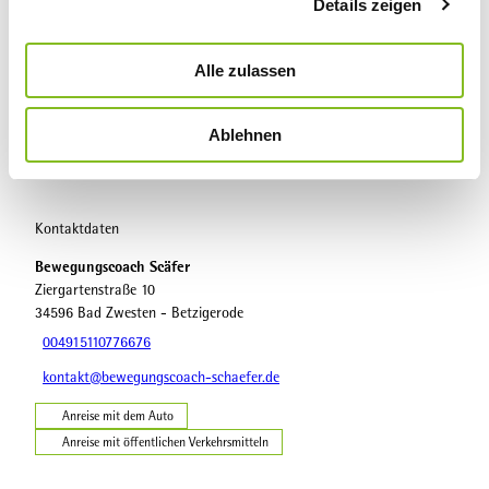
Details zeigen
s
Veranstaltung
a
u
Alle zulassen
Sehenswertes
s
w
Touren
Ablehnen
a
h
l
Kontaktdaten
Bewegungscoach Scäfer
Ziergartenstraße 10
34596
Bad Zwesten
- Betzigerode
004915110776676
kontakt@bewegungscoach-schaefer.de
Anreise mit dem Auto
Anreise mit öffentlichen Verkehrsmitteln