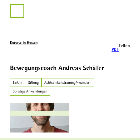
Z
u
Suche
m
I
n
h
a
Kurorte in Hessen
Teilen
l
PDF
t
Bewegungscoach Andreas Schäfer
TaiChi
QiGong
Achtsamkeitstraining/-wandern
Sonstige Anwendungen
A