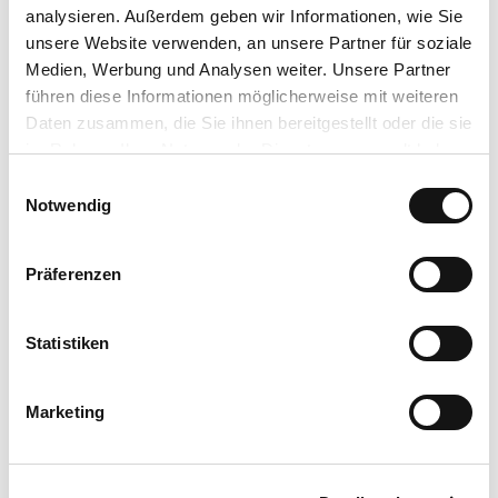
analysieren. Außerdem geben wir Informationen, wie Sie
unsere Website verwenden, an unsere Partner für soziale
Medien, Werbung und Analysen weiter. Unsere Partner
Unsere Empfehlung
führen diese Informationen möglicherweise mit weiteren
Auf der Karte anschauen
Daten zusammen, die Sie ihnen bereitgestellt oder die sie
im Rahmen Ihrer Nutzung der Dienste gesammelt haben.
E
Kurpark am Löwensprudel
Datenschutzerklärung
Notwendig
i
Impressum
Kurpark
n
w
Präferenzen
i
l
l
Statistiken
i
g
Marketing
u
In der Nähe
Auf der Karte anschauen
n
g