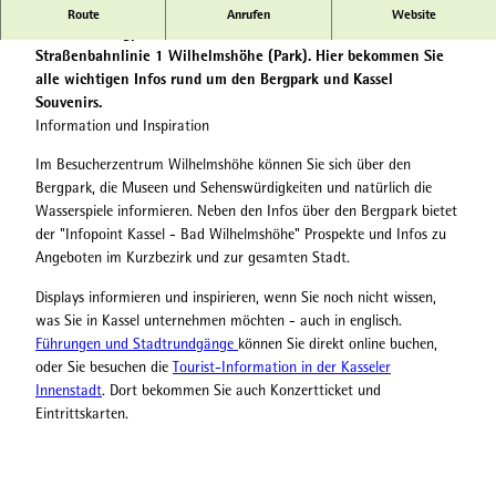
Das Besucherzentrum liegt am stadtseitigen Zugang zum
Route
Anrufen
Website
Welterbe Bergpark Wilhelmshöhe direkt an der Endstation der
Straßenbahnlinie 1 Wilhelmshöhe (Park). Hier bekommen Sie
alle wichtigen Infos rund um den Bergpark und Kassel
Souvenirs.
Information und Inspiration
Im Besucherzentrum Wilhelmshöhe können Sie sich über den
Bergpark, die Museen und Sehenswürdigkeiten und natürlich die
Wasserspiele informieren. Neben den Infos über den Bergpark bietet
der "Infopoint Kassel - Bad Wilhelmshöhe" Prospekte und Infos zu
Angeboten im Kurzbezirk und zur gesamten Stadt.
Displays informieren und inspirieren, wenn Sie noch nicht wissen,
was Sie in Kassel unternehmen möchten - auch in englisch.
Führungen und Stadtrundgänge
können Sie direkt online buchen,
oder Sie besuchen die
Tourist-Information in der Kasseler
Innenstadt
. Dort bekommen Sie auch Konzertticket und
Eintrittskarten.