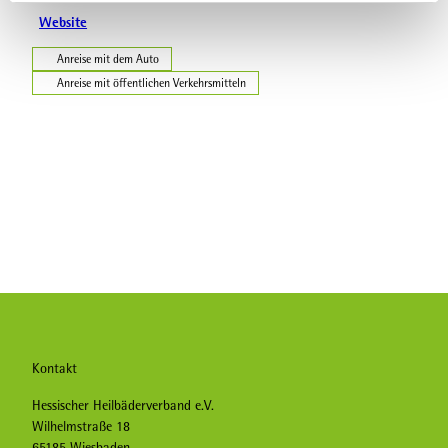
l
Website
Anreise mit dem Auto
Anreise mit öffentlichen Verkehrsmitteln
Kontakt
Hessischer Heilbäderverband e.V.
Wilhelmstraße 18
65185 Wiesbaden