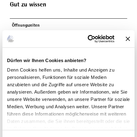
Gut zu wissen
Öffnungszeiten
Vom 1. April bis 31. Oktober
An Feiertagen von 10 bis 17 Uhr geöffnet. Vom 1. November bis 31.
März von Freitag bis Sonntag von 10 bis 16 Uhr geöffnet.
Geschlossen am 24., 25. und 31. Dezember. Am 1. Januar von 12 bis
Dürfen wir Ihnen Cookies anbieten?
16 Uhr geöffnet.
Denn Cookies helfen uns
, Inhalte und Anzeigen zu
Kontaktdaten
personalisieren, Funktionen für soziale Medien
anzubieten und die Zugriffe auf unsere Website zu
analysieren. Außerdem geben wir Informationen, wie Sie
Lizenz (Stammdaten)
unsere Website verwenden, an unsere Partner für soziale
Medien, Werbung und Analysen weiter. Unsere Partner
führen diese Informationen möglicherweise mit weiteren
Daten zusammen, die Sie ihnen bereitgestellt oder die sie
im Rahmen Ihrer Nutzung der Dienste gesammelt haben.