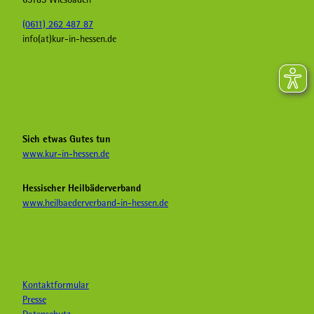
(0611) 262 487 87
info(at)kur-in-hessen.de
F
I
Y
a
n
o
c
s
u
e
t
T
b
a
u
Sich etwas Gutes tun
o
g
b
www.kur-in-hessen.de
o
r
e
k
a
H
Hessischer Heilbäderverband
K
m
e
www.heilbaederverband-in-hessen.de
u
K
i
r
u
l
i
r
b
n
i
ä
H
n
d
e
H
e
Kontaktformular
s
e
r
Presse
s
s
&