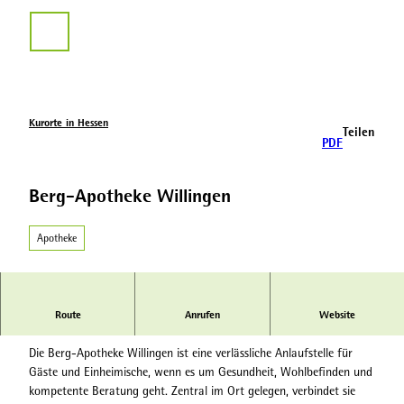
Z
u
Suche
m
I
n
h
a
Kurorte in Hessen
Teilen
l
PDF
t
Berg-Apotheke Willingen
Apotheke
Route
Anrufen
Website
Ihre Gesundheit in besten Händen – Berg-Apotheke Willingen
Die Berg-Apotheke Willingen ist eine verlässliche Anlaufstelle für
Gäste und Einheimische, wenn es um Gesundheit, Wohlbefinden und
kompetente Beratung geht. Zentral im Ort gelegen, verbindet sie