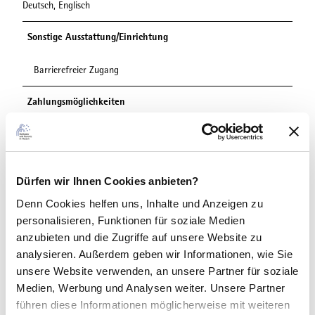
Deutsch, Englisch
Sonstige Ausstattung/Einrichtung
Barrierefreier Zugang
Zahlungsmöglichkeiten
Barzahlung, EC-Karte
Anreise & Parken
Mit dem Auto über die B251
Dürfen wir Ihnen Cookies anbieten?
ÖPNV: Bus/Bahn bis Bahnhof Willingen, weiter mit Bus oder
Denn Cookies helfen uns
, Inhalte und Anzeigen zu
Anrufsammeltaxi (diverse Haltestellen in allen Ortsteilen)
personalisieren, Funktionen für soziale Medien
https://www.willingen.de/anreise
anzubieten und die Zugriffe auf unsere Website zu
analysieren. Außerdem geben wir Informationen, wie Sie
Weitere Infos
unsere Website verwenden, an unsere Partner für soziale
Die Berg-Apotheke Willingen ergänzt ihr Angebot durch zahlreiche
Medien, Werbung und Analysen weiter. Unsere Partner
praktische Serviceleistungen für Ihre Gesundheit und Ihr
führen diese Informationen möglicherweise mit weiteren
Wohlbefinden: