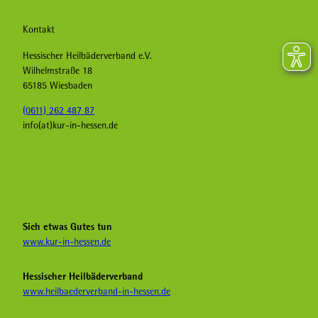
Kontakt
Hessischer Heilbäderverband e.V.
Wilhelmstraße 18
65185 Wiesbaden
(0611) 262 487 87
info(at)kur-in-hessen.de
F
I
Y
a
n
o
c
s
u
e
t
T
b
a
u
Sich etwas Gutes tun
o
g
b
www.kur-in-hessen.de
o
r
e
k
a
H
Hessischer Heilbäderverband
K
m
e
www.heilbaederverband-in-hessen.de
u
K
i
r
u
l