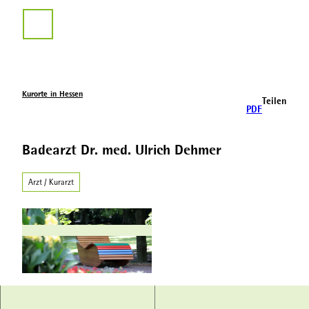
Z
u
Suche
m
I
n
h
a
Kurorte in Hessen
Teilen
l
PDF
t
Badearzt Dr. med. Ulrich Dehmer
Arzt / Kurarzt
© Hessischer Heilbäderverband, Heiko Rhode |
CC-BY-SA