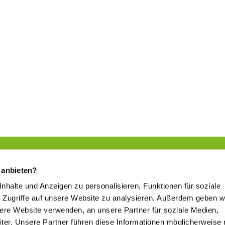
 anbieten?
 Inhalte und Anzeigen zu personalisieren, Funktionen für soziale
Sich etwas Gutes tun
 Zugriffe auf unsere Website zu analysieren. Außerdem geben w
www.kur-in-hessen.de
sere Website verwenden, an unsere Partner für soziale Medien,
er. Unsere Partner führen diese Informationen möglicherweise 