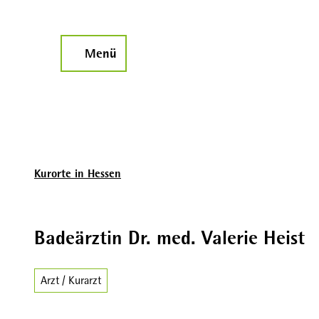
Z
u
m
Menü
Suche
I
n
h
a
l
t
Kurorte in Hessen
Badeärztin Dr. med. Valerie Heist
Arzt / Kurarzt