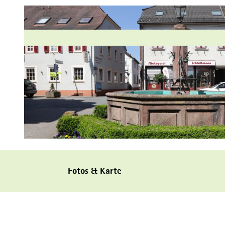
© Hessischer Heilbäderverband, Heiko Rhode |
CC-BY-SA
Fotos & Karte