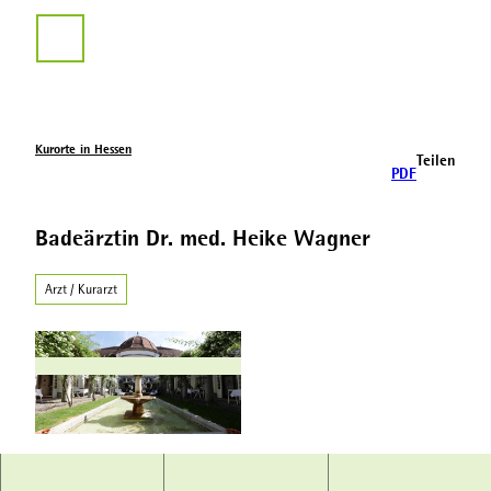
Z
u
Suche
m
I
n
h
a
Kurorte in Hessen
Teilen
l
PDF
t
Badeärztin Dr. med. Heike Wagner
Arzt / Kurarzt
© Hessischer Heilbäderverband, Heiko Rhode |
CC-BY-SA