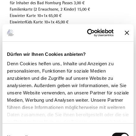
für Inhaber des Bad Homburg Passes 3,00 €
Familienkarte (2 Erwachsene, 2 Kinder) 15,00 €
Eiswinter Karte 10+1x 65,00 €
EiswinterKids Karte 10+1x 45,00 €
Eiswinter Dauerkarte 140,00 €
EiswinterKids Dauerkarte 90,00 €
Schlittschuhverleih:
2 Stunden | Pfand muss hinterlegt werden | Größen 28 - 46: 3,00 €
Dürfen wir Ihnen Cookies anbieten?
Denn Cookies helfen uns
, Inhalte und Anzeigen zu
Eislauflernhilfe:
personalisieren, Funktionen für soziale Medien
1 Stunde | Pfand muss hinterlegt werden: 2,00 €
anzubieten und die Zugriffe auf unsere Website zu
analysieren. Außerdem geben wir Informationen, wie Sie
Anreise & Parken
unsere Website verwenden, an unsere Partner für soziale
Casino-Parkhaus
Medien, Werbung und Analysen weiter. Unsere Partner
führen diese Informationen möglicherweise mit weiteren
Kontaktdaten
Daten zusammen, die Sie ihnen bereitgestellt oder die sie
im Rahmen Ihrer Nutzung der Dienste gesammelt haben.
E