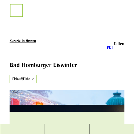
Z
u
Suche
m
I
n
h
a
Kurorte in Hessen
Teilen
l
PDF
t
Bad Homburger Eiswinter
Eislauf/Eishalle