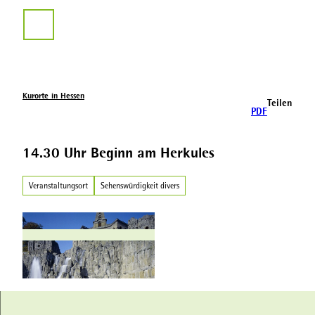
Z
u
Suche
m
I
n
h
a
Kurorte in Hessen
Teilen
l
PDF
t
14.30 Uhr Beginn am Herkules
Veranstaltungsort
Sehenswürdigkeit divers
© Hessen Kassel Heritage