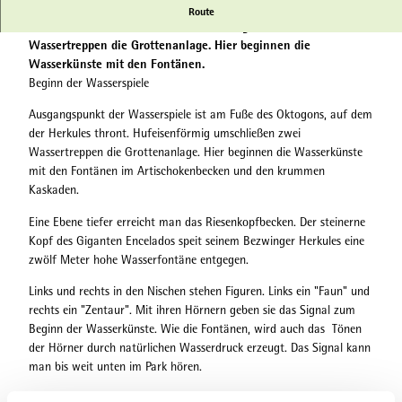
Ausgangspunkt der Wasserspiele ist am Fuße des Oktogons, auf
Route
dem der Herkules thront. Hufeisenförmig umschließen zwei
Wassertreppen die Grottenanlage. Hier beginnen die
Wasserkünste mit den Fontänen.
Beginn der Wasserspiele
Ausgangspunkt der Wasserspiele ist am Fuße des Oktogons, auf dem
der Herkules thront. Hufeisenförmig umschließen zwei
Wassertreppen die Grottenanlage. Hier beginnen die Wasserkünste
mit den Fontänen im Artischokenbecken und den krummen
Kaskaden.
Eine Ebene tiefer erreicht man das Riesenkopfbecken. Der steinerne
Kopf des Giganten Encelados speit seinem Bezwinger Herkules eine
zwölf Meter hohe Wasserfontäne entgegen.
Links und rechts in den Nischen stehen Figuren. Links ein "Faun" und
rechts ein "Zentaur". Mit ihren Hörnern geben sie das Signal zum
Beginn der Wasserkünste. Wie die Fontänen, wird auch das Tönen
der Hörner durch natürlichen Wasserdruck erzeugt. Das Signal kann
man bis weit unten im Park hören.