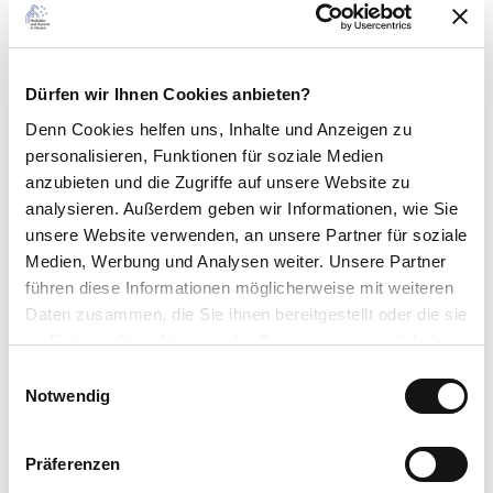
Gut zu wissen
Dürfen wir Ihnen Cookies anbieten?
Kontaktdaten
Denn Cookies helfen uns
, Inhalte und Anzeigen zu
personalisieren, Funktionen für soziale Medien
anzubieten und die Zugriffe auf unsere Website zu
analysieren. Außerdem geben wir Informationen, wie Sie
Lizenz (Stammdaten)
unsere Website verwenden, an unsere Partner für soziale
Medien, Werbung und Analysen weiter. Unsere Partner
führen diese Informationen möglicherweise mit weiteren
Daten zusammen, die Sie ihnen bereitgestellt oder die sie
im Rahmen Ihrer Nutzung der Dienste gesammelt haben.
E
Datenschutzerklärung
Notwendig
i
In der Nähe
Auf der Karte anschauen
Impressum
n
w
Präferenzen
i
Veranstaltung