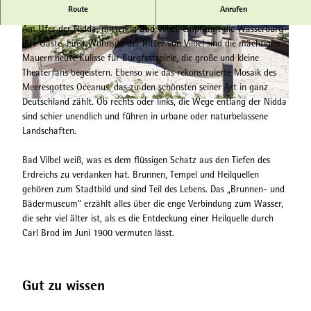
Route
Anrufen
Heilquellenkurbetrieb Bad Vilbel
Am Ufer der Nidda, mitten in Bad Vilbel, empfängt die Wasserburg
© Hessischer Heilbäderverband, Heiko Rhode |
© Hessischer Heilbäderverband, Heiko Rhode |
ihre Gäste. Einst Wohnsitz der Ritter von Vilbel sind die mächtigen
CC-BY-SA
CC-BY-SA
Mauern heute Kulisse für Burgfestspiele, die große und kleine
Theaterfans begeistern. Ebenso wie das rekonstruierte Mosaik des
Meeresgottes Oceanus, das zu den schönsten seiner Art in ganz
Deutschland zählt. Ob rechts oder links, die Wege entlang der Nidda
© Hessischer Heilbäderverband, Heiko Rhode |
CC-BY-SA
sind schier unendlich und führen in urbane oder naturbelassene
Landschaften.
Bad Vilbel weiß, was es dem flüssigen Schatz aus den Tiefen des
Erdreichs zu verdanken hat. Brunnen, Tempel und Heilquellen
gehören zum Stadtbild und sind Teil des Lebens. Das „Brunnen- und
Bädermuseum“ erzählt alles über die enge Verbindung zum Wasser,
die sehr viel älter ist, als es die Entdeckung einer Heilquelle durch
Carl Brod im Juni 1900 vermuten lässt.
Gut zu wissen