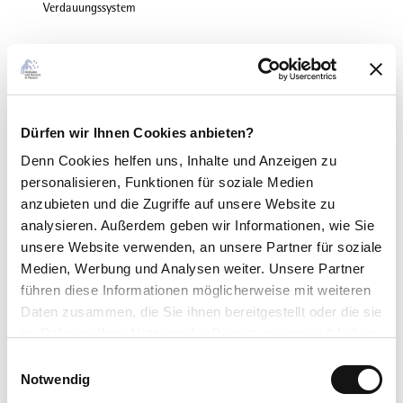
Verdauungssystem
Herz-Kreislauf-System
Herzinfarkt
Dürfen wir Ihnen Cookies anbieten?
Schlaganfall
Denn Cookies helfen uns
, Inhalte und Anzeigen zu
personalisieren, Funktionen für soziale Medien
Rheuma
anzubieten und die Zugriffe auf unsere Website zu
analysieren. Außerdem geben wir Informationen, wie Sie
Fibromyalgie
unsere Website verwenden, an unsere Partner für soziale
Medien, Werbung und Analysen weiter. Unsere Partner
Nieren, Harnwege, Prostata
führen diese Informationen möglicherweise mit weiteren
Daten zusammen, die Sie ihnen bereitgestellt oder die sie
Anwendungen
im Rahmen Ihrer Nutzung der Dienste gesammelt haben.
E
Trinkkur
Datenschutzerklärung
Notwendig
i
Impressum