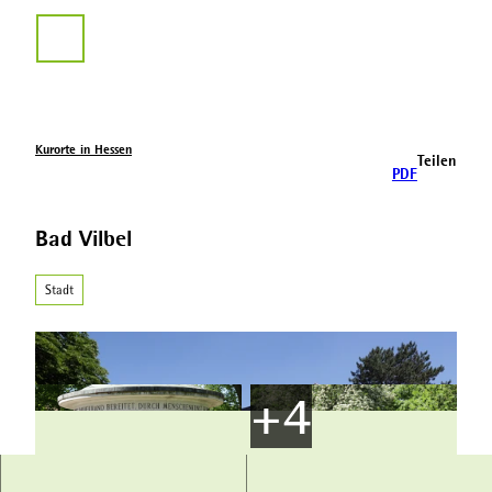
Z
u
Suche
m
I
n
h
a
Kurorte in Hessen
Teilen
l
PDF
t
Bad Vilbel
Stadt