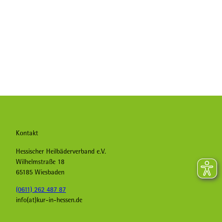
Kontakt
Hessischer Heilbäderverband e.V.
Wilhelmstraße 18
65185 Wiesbaden
(0611) 262 487 87
info(at)kur-in-hessen.de