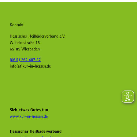
Kontakt
Hessischer Heilbäderverband e.V.
Wilhelmstraße 18
65185 Wiesbaden
(0611) 262 487 87
info(at)kur-in-hessen.de
F
I
Y
a
n
o
c
s
u
e
t
T
b
a
u
Sich etwas Gutes tun
o
g
b
www.kur-in-hessen.de
o
r
e
k
a
H
Hessischer Heilbäderverband
K
m
e