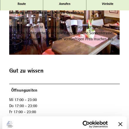
Route
Anrufen
Website
Eine genussvolle entspannte Auszeit auf dem Campingplatz
Erzeberg mit Snacks und kleinen Gerichten.
Unsere Gaststätte ist urgemütlich. Sie verfügt über einen Raucher-
und einen Nichtraucherraum sowie eine herrliche Sonnenterasse.
Bier vom Fass sowie Speisen zum vernünftigen Preis machen das
Wohlfühlen leicht.
Gut zu wissen
Öffnungszeiten
Mi 17:00 - 23:00
Do 17:00 - 23:00
Fr 17:00 - 23:00
Sa 17:00 - 23:00
So 17:00 - 23:00