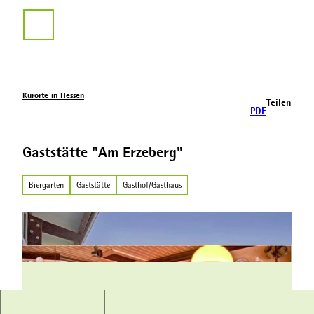
Z
u
Suche
m
I
n
h
a
Kurorte in Hessen
Teilen
l
PDF
t
Gaststätte "Am Erzeberg"
Biergarten
Gaststätte
Gasthof/Gasthaus