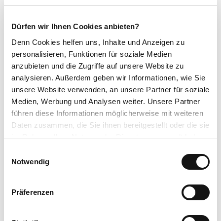
Winterpause
Geschlossen: 01.01.2026 - 22.03.2026
Dürfen wir Ihnen Cookies anbieten?
Denn Cookies helfen uns
, Inhalte und Anzeigen zu
Autor:in
personalisieren, Funktionen für soziale Medien
Naturpark Habichtswald
anzubieten und die Zugriffe auf unsere Website zu
analysieren. Außerdem geben wir Informationen, wie Sie
Organisation
unsere Website verwenden, an unsere Partner für soziale
Regionalmanagement Nordhessen GmbH
Medien, Werbung und Analysen weiter. Unsere Partner
führen diese Informationen möglicherweise mit weiteren
Daten zusammen, die Sie ihnen bereitgestellt oder die sie
im Rahmen Ihrer Nutzung der Dienste gesammelt haben.
E
In der Nähe
Auf der Karte anschauen
Datenschutzerklärung
Notwendig
i
Impressum
n
w
Präferenzen
Sehenswertes
i
l