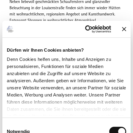
Neben liebevoll geschmückten Schaufenstern und glanzvoller
Beleuchtung in der Louisenstraße finden sich immer wieder Hütten
mit weihnachtlichem, regionalem Angebot und Kunsthandwerk.
Entspannt Shoppen in weihnachtlicher Atmosphäre!
Terminübersicht
Dürfen wir Ihnen Cookies anbieten?
Denn Cookies helfen uns
, Inhalte und Anzeigen zu
personalisieren, Funktionen für soziale Medien
anzubieten und die Zugriffe auf unsere Website zu
analysieren. Außerdem geben wir Informationen, wie Sie
unsere Website verwenden, an unsere Partner für soziale
In der Nähe
Auf der Karte anschauen
Medien, Werbung und Analysen weiter. Unsere Partner
führen diese Informationen möglicherweise mit weiteren
Daten zusammen, die Sie ihnen bereitgestellt oder die sie
Veranstaltung
im Rahmen Ihrer Nutzung der Dienste gesammelt haben.
E
Essen & Trinken
Datenschutzerklärung
Notwendig
i