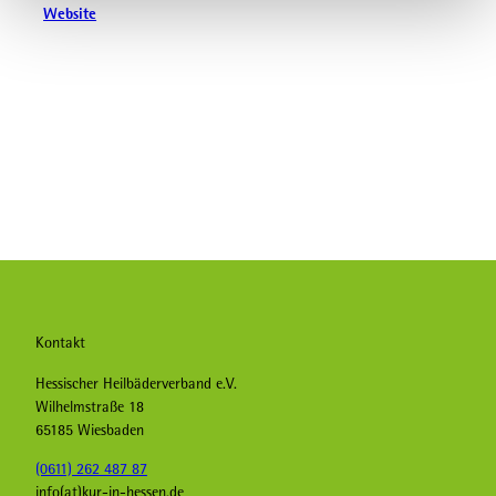
Website
Kontakt
Hessischer Heilbäderverband e.V.
Wilhelmstraße 18
65185 Wiesbaden
(0611) 262 487 87
info(at)kur-in-hessen.de