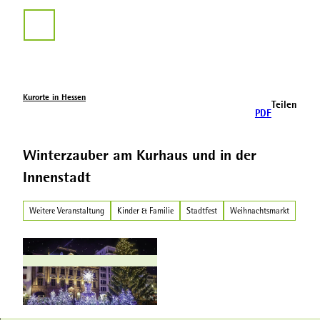
Z
u
Suche
m
I
n
h
a
Kurorte in Hessen
Teilen
l
PDF
t
Winterzauber am Kurhaus und in der
Innenstadt
Weitere Veranstaltung
Kinder & Familie
Stadtfest
Weihnachtsmarkt