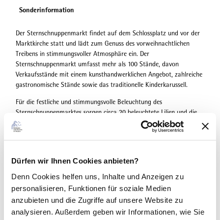
Sonderinformation
Der Sternschnuppenmarkt findet auf dem Schlossplatz und vor der
Marktkirche statt und lädt zum Genuss des vorweihnachtlichen
Treibens in stimmungsvoller Atmosphäre ein. Der
Sternschnuppenmarkt umfasst mehr als 100 Stände, davon
Verkaufsstände mit einem kunsthandwerklichen Angebot, zahlreiche
gastronomische Stände sowie das traditionelle Kinderkarussell.
Für die festliche und stimmungsvolle Beleuchtung des
Sternschnuppenmarktes sorgen circa 20 beleuchtete Lilien und die
vier illuminierten Tore an den Eingängen zum Markt. Zudem gibt es
es 20 kleinen Lilien in der Fußgängerzone und 51 entlang der
Wilhelmstraße. Zusätzlich sorgen Sterne, Schneeflocken und
Lichterketten in Bäumen für glanzvolle Effekte. Natürlich komen bei
Dürfen wir Ihnen Cookies anbieten?
der Beleuchtung des Sternschnuppenmarktes, wie bei allen
Lichteffekten der Weihnachtszeit, umweltfreundliche LED-
Denn Cookies helfen uns
, Inhalte und Anzeigen zu
Lichterketten und LED-Leuchtmittel zum Einsatz.
personalisieren, Funktionen für soziale Medien
anzubieten und die Zugriffe auf unsere Website zu
Weihnachtliche Krippe
analysieren. Außerdem geben wir Informationen, wie Sie
Direkt vor dem Weihnachtsbaum befindet sich jedes Jahr die so