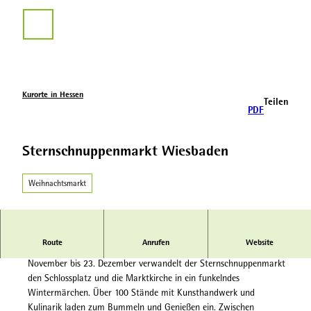
Z
u
Suche
m
I
n
h
a
Kurorte in Hessen
Teilen
l
PDF
t
Sternschnuppenmarkt Wiesbaden
Weihnachtsmarkt
Route
Anrufen
Website
In der Adventszeit erstrahlt Wiesbaden im Lichterglanz: Vom 25.
November bis 23. Dezember verwandelt der Sternschnuppenmarkt
den Schlossplatz und die Marktkirche in ein funkelndes
Wintermärchen. Über 100 Stände mit Kunsthandwerk und
Kulinarik laden zum Bummeln und Genießen ein. Zwischen