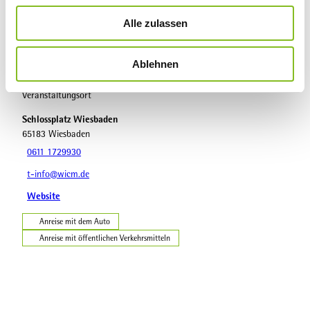
u
Alle zulassen
s
Sehenswertes
w
Ablehnen
a
h
Veranstaltungsort
l
Schlossplatz Wiesbaden
65183
Wiesbaden
0611 1729930
t-info@wicm.de
Website
Anreise mit dem Auto
Anreise mit öffentlichen Verkehrsmitteln