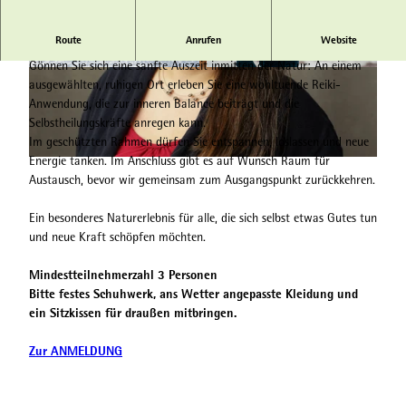
Route
Anrufen
Website
Innere Balance im Einklang mit der Natur
Gönnen Sie sich eine sanfte Auszeit inmitten der Natur: An einem
© Tourist-Information Willingen, David Heise |
© www.jonasduelberg.com |
CC-BY-SA
ausgewählten, ruhigen Ort erleben Sie eine wohltuende Reiki-
CC-BY-SA
Anwendung, die zur inneren Balance beiträgt und die
Selbstheilungskräfte anregen kann.
Im geschützten Rahmen dürfen Sie entspannen, loslassen und neue
Energie tanken. Im Anschluss gibt es auf Wunsch Raum für
© Nina Cremer, Anja Estepp |
CC-BY-SA
Austausch, bevor wir gemeinsam zum Ausgangspunkt zurückkehren.
Ein besonderes Naturerlebnis für alle, die sich selbst etwas Gutes tun
und neue Kraft schöpfen möchten.
Mindestteilnehmerzahl 3 Personen
Bitte festes Schuhwerk, ans Wetter angepasste Kleidung und
ein Sitzkissen für draußen mitbringen.
Zur ANMELDUNG