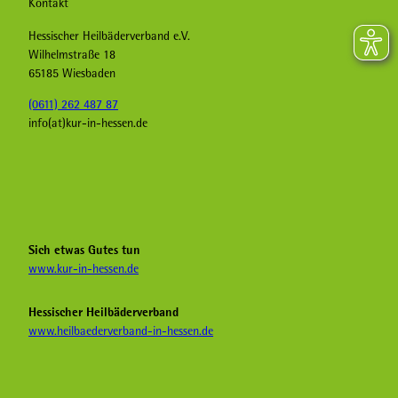
Kontakt
Hessischer Heilbäderverband e.V.
Wilhelmstraße 18
65185 Wiesbaden
(0611) 262 487 87
info(at)kur-in-hessen.de
F
I
Y
a
n
o
c
s
u
e
t
T
b
a
u
Sich etwas Gutes tun
o
g
b
www.kur-in-hessen.de
o
r
e
k
a
H
Hessischer Heilbäderverband
K
m
e
www.heilbaederverband-in-hessen.de
u
K
i
r
u
l
i
r
b
n
i
ä