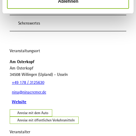
Ablehnen
a
Essen & Trinken
h
l
Sehenswertes
Veranstaltungsort
Am Osterkopf
Am Osterkopf
34508
Willingen (Upland)
- Usseln
+49 178 / 3125630
nina@ninacremer.de
Website
Anreise mit dem Auto
Anreise mit öffentlichen Verkehrsmitteln
Veranstalter