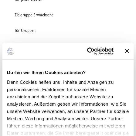
Zielgruppe Erwachsene
für Gruppen
für Individualgäste
Fremdsprachen
Deutsch
Dürfen wir Ihnen Cookies anbieten?
Denn Cookies helfen uns
, Inhalte und Anzeigen zu
Zahlungsmöglichkeiten
personalisieren, Funktionen für soziale Medien
Barzahlung, Überweisung
anzubieten und die Zugriffe auf unsere Website zu
analysieren. Außerdem geben wir Informationen, wie Sie
Preisinformationen
unsere Website verwenden, an unsere Partner für soziale
Medien, Werbung und Analysen weiter. Unsere Partner
Preis Erwachsener: 12,00 €
führen diese Informationen möglicherweise mit weiteren
Daten zusammen, die Sie ihnen bereitgestellt oder die sie