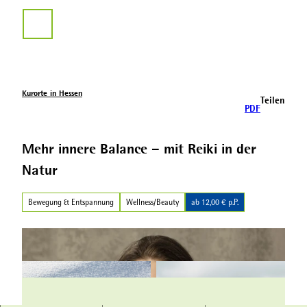
Z
u
Suche
m
I
n
h
a
Kurorte in Hessen
Teilen
l
PDF
t
Mehr innere Balance – mit Reiki in der
Natur
Bewegung & Entspannung
Wellness/Beauty
ab 12,00 € p.P.