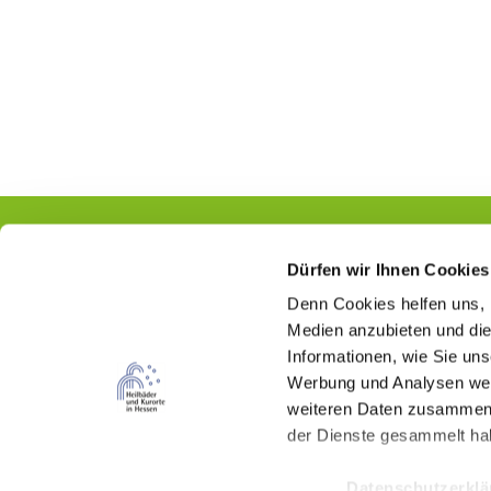
Dürfen wir Ihnen Cookies
Denn Cookies helfen uns
,
Kontakt
Medien anzubieten und die
Informationen, wie Sie un
Hessischer Heilbäderverband e.V.
Werbung und Analysen weit
Wilhelmstraße 18
weiteren Daten zusammen, 
65185 Wiesbaden
der Dienste gesammelt ha
(0611) 262 487 87
Datenschutzerkl