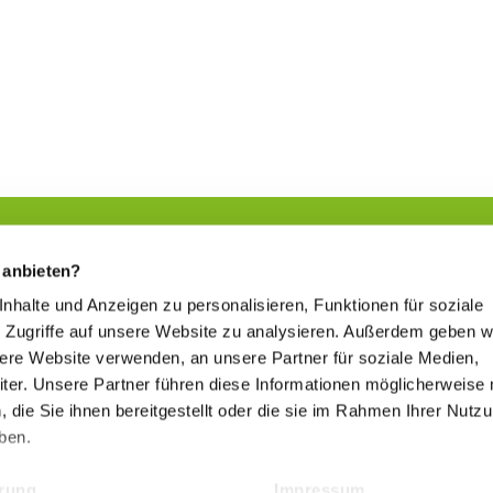
 anbieten?
 Inhalte und Anzeigen zu personalisieren, Funktionen für soziale
Sich etwas Gutes tun
 Zugriffe auf unsere Website zu analysieren. Außerdem geben w
www.kur-in-hessen.de
sere Website verwenden, an unsere Partner für soziale Medien,
er. Unsere Partner führen diese Informationen möglicherweise 
die Sie ihnen bereitgestellt oder die sie im Rahmen Ihrer Nutz
Hessischer Heilbäderverband
ben.
www.heilbaederverband-in-hessen.de
ärung
Impressum