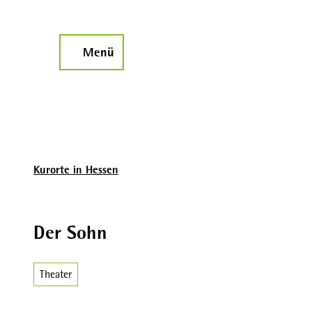
Z
u
m
Menü
Suche
I
n
h
a
l
t
Kurorte in Hessen
Der Sohn
Theater