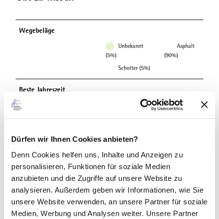
Wegebeläge
Unbekannt
Asphalt
(5%)
(90%)
Schotter (5%)
Beste Jahreszeit
geeignet
wetterabhängig
Jan
Feb
Mär
Apr
Mai
Jun
Jul
Dürfen wir Ihnen Cookies anbieten?
Aug
Sep
Okt
Nov
Dez
Denn Cookies helfen uns
, Inhalte und Anzeigen zu
personalisieren, Funktionen für soziale Medien
Wegekennzeichen
anzubieten und die Zugriffe auf unsere Website zu
analysieren. Außerdem geben wir Informationen, wie Sie
Logo des Twisteradwegs
unsere Website verwenden, an unsere Partner für soziale
Medien, Werbung und Analysen weiter. Unsere Partner
Ausrüstung