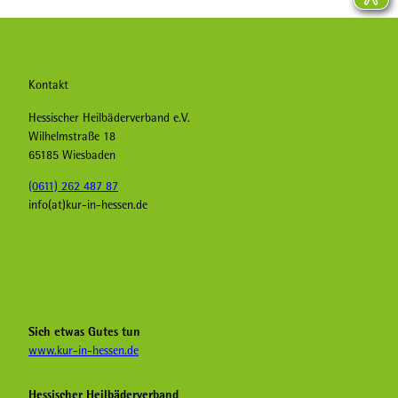
Kontakt
Hessischer Heilbäderverband e.V.
Wilhelmstraße 18
65185 Wiesbaden
(0611) 262 487 87
info(at)kur-in-hessen.de
F
I
Y
a
n
o
c
s
u
e
t
T
b
a
u
Sich etwas Gutes tun
o
g
b
www.kur-in-hessen.de
o
r
e
k
a
H
Hessischer Heilbäderverband