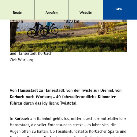
GPX
Route
Anrufen
Website
12:30 h
48,70 km
© NVV, Dr. Sylvia Schmelzer |
CC-BY-SA
© NVV, Nils Klinger |
CC-BY-SA
100 m
300 m
166 m
434 m
268 m
Start: Die Routenbeschilderung startet am Hauptbahnhof der Kreis-
und Hansestadt Korbach
© Touristik Service Bad Arolsen, sabrinity |
CC-BY-SA
Ziel: Warburg
Von Hansestadt zu Hansestadt, von der Twiste zur Diemel, von
Korbach nach Warburg - 49 fahrradfreundliche Kilometer
führen durch das idyllische Twistetal.
Korbach
In
am Bahnhof geht’s los, mitten durch die mittelalterliche
Hansestadt, die voller Entdeckungen steckt – es lohnt sich, die
Augen offen zu halten. Ob Fossilienfundstätte Korbacher Spalte und