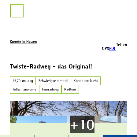
Z
u
Suche
m
I
n
h
a
Kurorte in Hessen
Teilen
l
GPX
PDF
t
Twiste-Radweg - das Original!
48,70 km lang
Schwierigkeit: mittel
Kondition: leicht
Tolles Panorama
Fernradweg
Radtour