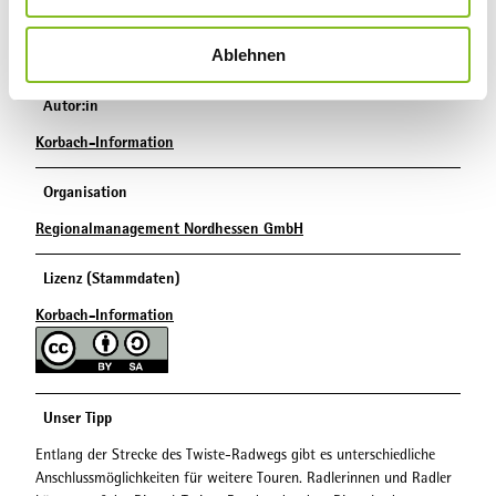
s
Ansprechpartner:in
w
Ablehnen
Touristik Service Waldeck Ederbergland
a
h
Autor:in
l
Korbach-Information
Organisation
Regionalmanagement Nordhessen GmbH
Lizenz (Stammdaten)
Korbach-Information
Unser Tipp
Entlang der Strecke des Twiste-Radwegs gibt es unterschiedliche
Anschlussmöglichkeiten für weitere Touren. Radlerinnen und Radler