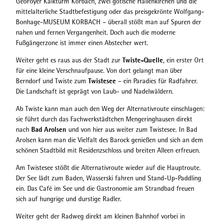
GeoFoyer Kalkturm Korbach, zwei gotische Hallenkirchen und die
mittelalterliche Stadtbefestigung oder das preisgekrönte Wolfgang-
Bonhage-MUSEUM KORBACH – überall stößt man auf Spuren der
nahen und fernen Vergangenheit. Doch auch die moderne
Fußgängerzone ist immer einen Abstecher wert.
Twiste-Quelle
Weiter geht es raus aus der Stadt zur
, ein erster Ort
für eine kleine Verschnaufpause. Von dort gelangt man über
Twistesee
Berndorf und Twiste zum
– ein Paradies für Radfahrer.
Die Landschaft ist geprägt von Laub- und Nadelwäldern.
Ab Twiste kann man auch den Weg der Alternativroute einschlagen:
sie führt durch das Fachwerkstädtchen Mengeringhausen direkt
Bad Arolsen
nach
und von hier aus weiter zum Twistesee. In Bad
Arolsen kann man die Vielfalt des Barock genießen und sich an dem
schönen Stadtbild mit Residenzschloss und breiten Alleen erfreuen.
Am Twistesee stößt die Alternativroute wieder auf die Hauptroute.
Der See lädt zum Baden, Wasserski fahren und Stand-Up-Paddling
ein. Das Café im See und die Gastronomie am Strandbad freuen
sich auf hungrige und durstige Radler.
Weiter geht der Radweg direkt am kleinen Bahnhof vorbei in