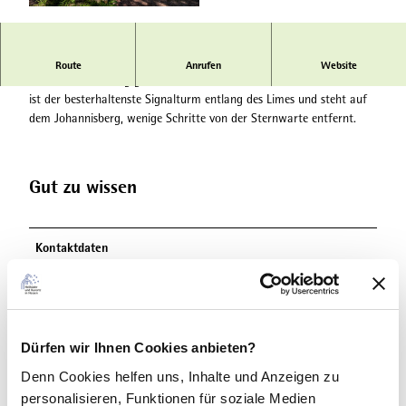
© Bad Nauheim Stadtmarketing und Tourismus
GmbH
Zeugen der Zeit: Die Reste des römischen Signalturms auf
Bad
Route
Anrufen
Website
Nauheims
Hausberg gehören zum
UNESCO Weltkulturerbe Limes
. Er
ist der besterhaltenste Signalturm entlang des Limes und steht auf
dem Johannisberg, wenige Schritte von der Sternwarte entfernt.
Gut zu wissen
Kontaktdaten
Dürfen wir Ihnen Cookies anbieten?
Denn Cookies helfen uns
, Inhalte und Anzeigen zu
In der Nähe
Auf der Karte anschauen
personalisieren, Funktionen für soziale Medien