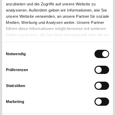
anzubieten und die Zugriffe auf unsere Website zu
analysieren. Außerdem geben wir Informationen, wie Sie
Veranstaltung
unsere Website verwenden, an unsere Partner für soziale
Medien, Werbung und Analysen weiter. Unsere Partner
Sehenswertes
führen diese Informationen möglicherweise mit weiteren
Daten zusammen, die Sie ihnen bereitgestellt oder die sie
Touren
im Rahmen Ihrer Nutzung der Dienste gesammelt haben.
E
Datenschutzerklärung
Notwendig
i
Impressum
n
Kontaktdaten
w
Präferenzen
Johannisberg
i
61231
Bad Nauheim
l
(06032) 92 99 20
l
Statistiken
i
info@bad-nauheim.de
g
Website
Marketing
u
n
Anreise mit dem Auto