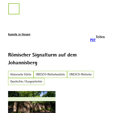
Z
u
Suche
m
I
n
h
a
Kurorte in Hessen
Teilen
l
PDF
t
Römischer Signalturm auf dem
Johannisberg
Historische Stätte
UNESCO-Welterbestätte
UNESCO-Welterbe
Geschichte / Kurgeschichte