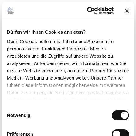
Anreise & Parken
Mit dem Auto über die B251
ÖPNV: Bus/Bahn bis Bahnhof Willingen, weiter mit Bus oder
Anrufsammeltaxi (diverse Haltestellen in allen Ortsteilen)
Dürfen wir Ihnen Cookies anbieten?
https://www.willingen.de/anreise
Denn Cookies helfen uns
, Inhalte und Anzeigen zu
personalisieren, Funktionen für soziale Medien
Weitere Infos
anzubieten und die Zugriffe auf unsere Website zu
analysieren. Außerdem geben wir Informationen, wie Sie
Kostenlose Benutzung auf eigene Gefahr.
unsere Website verwenden, an unsere Partner für soziale
Kontaktdaten
Medien, Werbung und Analysen weiter. Unsere Partner
führen diese Informationen möglicherweise mit weiteren
Tourist-Information Willingen
Daten zusammen, die Sie ihnen bereitgestellt oder die sie
im Rahmen Ihrer Nutzung der Dienste gesammelt haben.
Ansprechpartner:in
E
Tourist-Information Willingen
Datenschutzerklärung
Notwendig
i
Impressum
n
Lizenz (Stammdaten)
w
Präferenzen
Tourist-Information Willingen