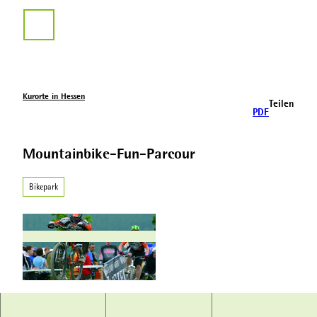
Z
u
Suche
m
I
n
h
a
Kurorte in Hessen
Teilen
l
PDF
t
Mountainbike-Fun-Parcour
Bikepark
© Tourist-Information Willingen |
CC-BY-SA