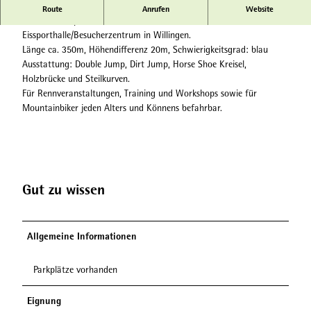
Übungsparcours für große und kleine Mountainbiker
Route
Anrufen
Website
Der Bike-Testparcours befindet sich hinter der
Eissporthalle/Besucherzentrum in Willingen.
Länge ca. 350m, Höhendifferenz 20m, Schwierigkeitsgrad: blau
Ausstattung: Double Jump, Dirt Jump, Horse Shoe Kreisel,
Holzbrücke und Steilkurven.
Für Rennveranstaltungen, Training und Workshops sowie für
Mountainbiker jeden Alters und Könnens befahrbar.
Gut zu wissen
Allgemeine Informationen
Parkplätze vorhanden
Eignung