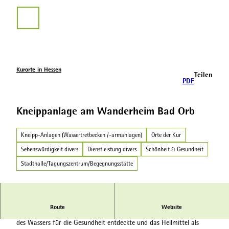
Z
u
Suche
m
I
n
h
a
Kurorte in Hessen
Teilen
l
PDF
t
Kneippanlage am Wanderheim Bad Orb
Kneipp-Anlagen (Wassertretbecken /-armanlagen)
Orte der Kur
Sehenswürdigkeit divers
Dienstleistung divers
Schönheit & Gesundheit
Stadthalle/Tagungszentrum/Begegnungsstätte
Route
Website
„Wasserdoktor“ Sebastian Kneipp war derjenige, der die Heilkraft
des Wassers für die Gesundheit entdeckte und das Heilmittel als