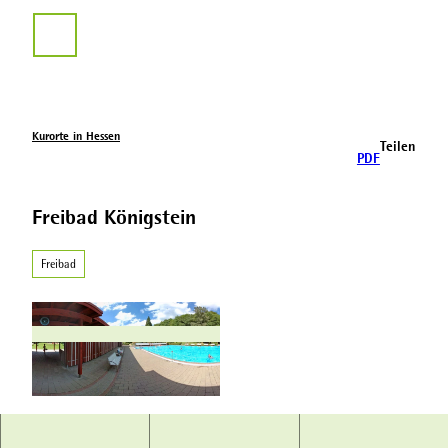
Z
u
Suche
m
I
n
h
a
Kurorte in Hessen
Teilen
l
PDF
t
Freibad Königstein
Freibad
© Steinacker