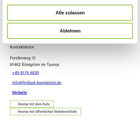
a
Sehenswertes
u
Alle zulassen
s
Touren
w
Ablehnen
a
h
l
Kontaktdaten
Forellenweg 31
61462
Königstein im Taunus
+49 6174 4620
info@freibad-koenigstein.de
Website
Anreise mit dem Auto
Anreise mit öffentlichen Verkehrsmitteln