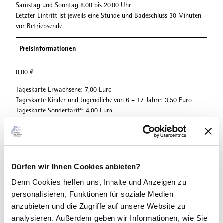
Samstag und Sonntag 8.00 bis 20.00 Uhr
Letzter Eintritt ist jeweils eine Stunde und Badeschluss 30 Minuten
vor Betriebsende.
Preisinformationen
0,00 €
Tageskarte Erwachsene: 7,00 Euro
Tageskarte Kinder und Jugendliche von 6 – 17 Jahre: 3,50 Euro
Tageskarte Sondertarif*: 4,00 Euro
*Auszubildende, Studenten, Inhaber von Kurkarten oder
Rentenausweis, Behinderte ab 70 % mit Vorlage des Ausweises
sowie Träger einer Ehrenamtskarte
Information zu reduzierten Preisen: 11er Karte Erwachsene: 70,00
Dürfen wir Ihnen Cookies anbieten?
Euro 11er Karte Kinder und Jugendliche von 6 -17 Jahre: 35,00 Euro
Denn Cookies helfen uns
, Inhalte und Anzeigen zu
11er Karte Sondertarif*: 40,00 Euro Abendkarten (ab 18.00 Uhr) für
personalisieren, Funktionen für soziale Medien
Kurzschwimmer Erwachsene: 3,50 Euro Kinder: 2,00 Euro
Sondertarif*: 3,50 Euro *Auszubildende, Studenten, Inhaber von
anzubieten und die Zugriffe auf unsere Website zu
Kurkarten oder Rentenausweis, Behinderte ab 70 % mit Vorlage des
analysieren. Außerdem geben wir Informationen, wie Sie