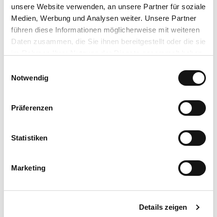
Ausweises sowie Träger einer Ehrenamtskarte
unsere Website verwenden, an unsere Partner für soziale
Medien, Werbung und Analysen weiter. Unsere Partner
Kontaktdaten
führen diese Informationen möglicherweise mit weiteren
Daten zusammen, die Sie ihnen bereitgestellt oder die sie
im Rahmen Ihrer Nutzung der Dienste gesammelt haben.
Lizenz (Stammdaten)
E
Datenschutzerklärung
Taunus Touristik Service e.V.
Notwendig
i
Impressum
n
w
Präferenzen
i
l
l
Statistiken
i
In der Nähe
Auf der Karte anschauen
g
Marketing
u
n
Veranstaltung
g
Details zeigen
s