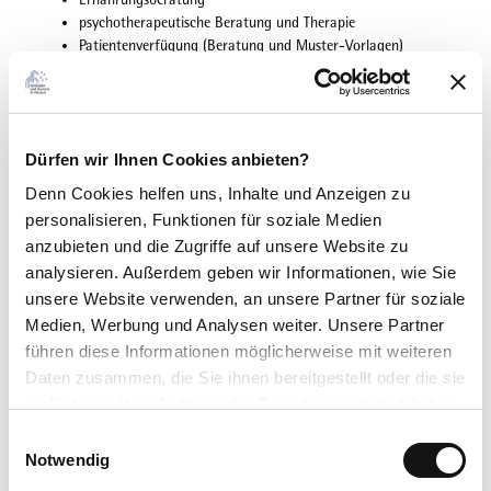
psychotherapeutische Beratung und Therapie
Patientenverfügung (Beratung und Muster-Vorlagen)
Reiseberatung und Reiseimpfungen
Chelat-Therapie
Alternativen zu konventionellen Impfungen
Dürfen wir Ihnen Cookies anbieten?
Denn Cookies helfen uns
, Inhalte und Anzeigen zu
Gut zu wissen
personalisieren, Funktionen für soziale Medien
anzubieten und die Zugriffe auf unsere Website zu
analysieren. Außerdem geben wir Informationen, wie Sie
Öffnungszeiten
unsere Website verwenden, an unsere Partner für soziale
Weitere Termine nach Vereinbarung
Medien, Werbung und Analysen weiter. Unsere Partner
führen diese Informationen möglicherweise mit weiteren
Preisinformationen
Daten zusammen, die Sie ihnen bereitgestellt oder die sie
im Rahmen Ihrer Nutzung der Dienste gesammelt haben.
Kostenübernahme
Hinweis zur Abrechnung
E
Datenschutzerklärung
Notwendig
i
Einige alternative Behandlungen sind keine Kassenleistungen!
Impressum
n