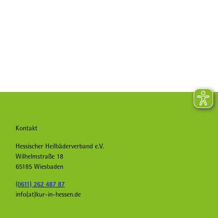
Kontakt
Hessischer Heilbäderverband e.V.
Wilhelmstraße 18
65185 Wiesbaden
(0611) 262 487 87
info(at)kur-in-hessen.de