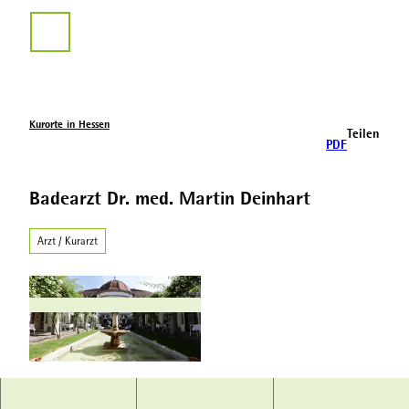
Z
u
Suche
m
I
n
h
a
Kurorte in Hessen
Teilen
l
PDF
t
Badearzt Dr. med. Martin Deinhart
Arzt / Kurarzt
© Hessischer Heilbäderverband, Heiko Rhode |
CC-BY-SA