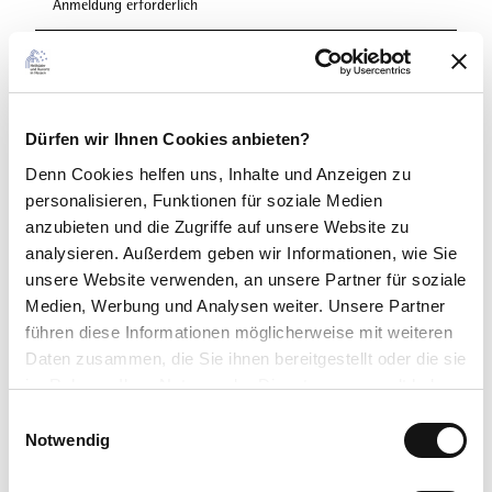
Anmeldung erforderlich
Lizenz (Stammdaten)
Edersee Marketing GmbH
Dürfen wir Ihnen Cookies anbieten?
Denn Cookies helfen uns
, Inhalte und Anzeigen zu
personalisieren, Funktionen für soziale Medien
anzubieten und die Zugriffe auf unsere Website zu
analysieren. Außerdem geben wir Informationen, wie Sie
In der Nähe
Auf der Karte anschauen
unsere Website verwenden, an unsere Partner für soziale
Medien, Werbung und Analysen weiter. Unsere Partner
führen diese Informationen möglicherweise mit weiteren
Veranstaltung
Daten zusammen, die Sie ihnen bereitgestellt oder die sie
im Rahmen Ihrer Nutzung der Dienste gesammelt haben.
Essen & Trinken
E
Datenschutzerklärung
Notwendig
i
Impressum
n
Sehenswertes