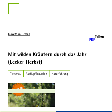
Z
u
Suche
m
I
n
h
a
Kurorte in Hessen
Teilen
l
PDF
t
Mit wilden Kräutern durch das Jahr
(Lecker Herbst)
Tierschau
Ausflug/Exkursion
Naturführung
© regiondo.com