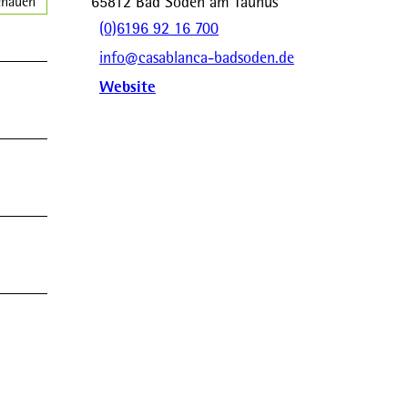
65812
Bad Soden am Taunus
chauen
(0)6196 92 16 700
info@casablanca-badsoden.de
Website