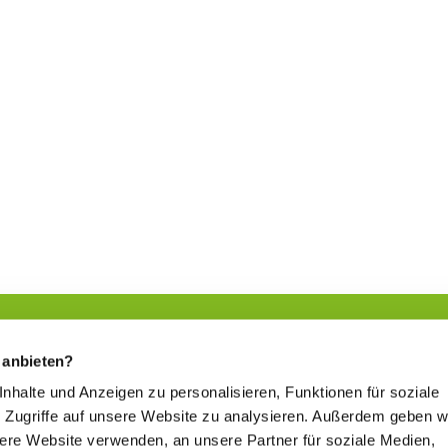
 anbieten?
 Inhalte und Anzeigen zu personalisieren, Funktionen für soziale
Sich etwas Gutes tun
 Zugriffe auf unsere Website zu analysieren. Außerdem geben w
www.kur-in-hessen.de
sere Website verwenden, an unsere Partner für soziale Medien,