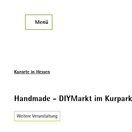
Z
u
m
Menü
Suche
I
n
h
a
l
t
Kurorte in Hessen
Handmade - DIYMarkt im Kurpark
Weitere Veranstaltung