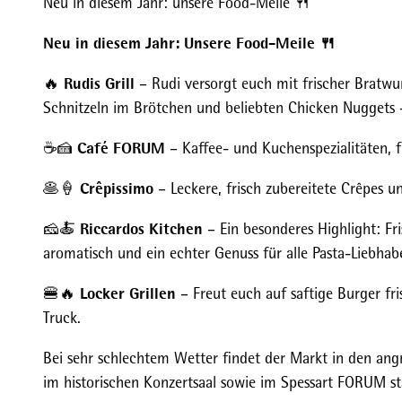
Neu in diesem Jahr: unsere Food-Meile 🍴
Neu in diesem Jahr: Unsere Food-Meile 🍴
Rudis Grill
🔥
– Rudi versorgt euch mit frischer Bratwu
Schnitzeln im Brötchen und beliebten Chicken Nuggets –
Café FORUM
☕🍰
– Kaffee- und Kuchenspezialitäten, f
Crêpissimo
🥞🍦
– Leckere, frisch zubereitete Crêpes u
Riccardos Kitchen
🧀🍝
– Ein besonderes Highlight: Fr
aromatisch und ein echter Genuss für alle Pasta-Liebhabe
Locker Grillen
🍔🔥
– Freut euch auf saftige Burger fr
Truck.
Bei sehr schlechtem Wetter findet der Markt in den an
im historischen Konzertsaal sowie im Spessart FORUM st