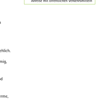
Anreise mit öffentlichen Verkehrsmitteln
n
ehlich.
emig,
od
erme,