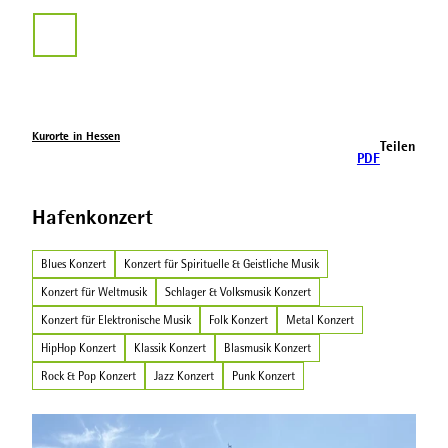
Z
u
Suche
m
I
n
h
a
Kurorte in Hessen
Teilen
l
PDF
t
Hafenkonzert
Blues Konzert
Konzert für Spirituelle & Geistliche Musik
Konzert für Weltmusik
Schlager & Volksmusik Konzert
Konzert für Elektronische Musik
Folk Konzert
Metal Konzert
HipHop Konzert
Klassik Konzert
Blasmusik Konzert
Rock & Pop Konzert
Jazz Konzert
Punk Konzert