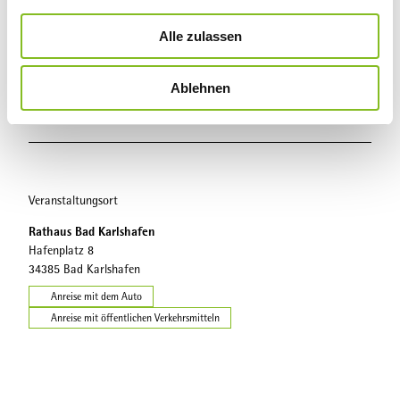
a
u
Veranstaltung
Alle zulassen
s
w
Essen & Trinken
Ablehnen
a
h
Sehenswertes
l
Veranstaltungsort
Rathaus Bad Karlshafen
Hafenplatz 8
34385
Bad Karlshafen
Anreise mit dem Auto
Anreise mit öffentlichen Verkehrsmitteln