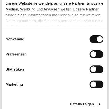
Bad Karlshafen GmbH
unsere Website verwenden, an unsere Partner für soziale
Weserstr. 19
Medien, Werbung und Analysen weiter. Unsere Partner
34385 Bad Karlshafen
führen diese Informationen möglicherweise mit weiteren
touristinfo@badkarlshafengmbh.de
Daten zusammen, die Sie ihnen bereitgestellt oder die sie
im Rahmen Ihrer Nutzung der Dienste gesammelt haben.
Zahlungsmöglichkeiten
E
Eintritt frei
Datenschutzerklärung
Notwendig
i
Impressum
n
Lizenz (Stammdaten)
w
Präferenzen
Sarah Basler
i
l
l
Statistiken
i
g
Marketing
u
n
In der Nähe
g
Auf der Karte anschauen
Details zeigen
s