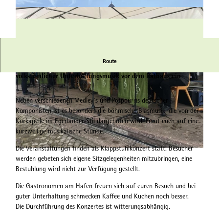
Route
Die Kurkapelle Bad Karlshafen lädt zu einer Stunde mit
volkstümlicher Unterhaltungsmusik vor dem Rathaus ein
Neben verschiedenen Medley´s und Potpourris deutscher
Komponisten ist es besonders die böhmische Blasmusik, die von der
Kurkapelle im Egerländer Stil dargeboten wird. Freut euch auf eine
©
CC-BY
kurzweilige musikalische Stunde.
Die Veranstaltungen finden als Klappstuhlkonzert statt. Besucher
© Bad Karlshafen GmbH |
CC-BY
werden gebeten sich eigene Sitzgelegenheiten mitzubringen, eine
Bestuhlung wird nicht zur Verfügung gestellt.
Die Gastronomen am Hafen freuen sich auf euren Besuch und bei
guter Unterhaltung schmecken Kaffee und Kuchen noch besser.
Die Durchführung des Konzertes ist witterungsabhängig.